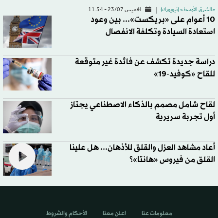
«الشرق الأوسط» (نيويورك)
الخميس 23/07 - 11:54
10 أعوام على «بريكست»... بين وعود
استعادة السيادة وتكلفة الانفصال
دراسة جديدة تكشف عن فائدة غير متوقعة
للقاح «كوفيد-19»
لقاح شامل مصمم بالذكاء الاصطناعي يجتاز
أول تجربة سريرية
أعاد مشاهد العزل والقلق للأذهان... هل علينا
القلق من فيروس «هانتا»؟
معلومات عنا
اعلن معنا
الأحكام والشروط