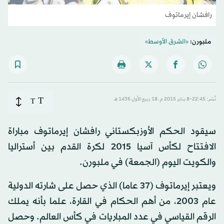
رافشان إيرماتوف
ملبورن:
«الشرق الأوسط»
T
نُشر: 22:45-8 يناير 2015 م ـ 18 ربيع الأول 1436 هـ
T
سيقود الحكم الأوزبكستاني رافشان إيرماتوف مباراة
الافتتاح لكأس آسيا 2015 لكرة القدم بين أستراليا
والكويت اليوم (الجمعة) في ملبورن.
ويعتبر إيرماتوف (37 عاما) الذي حصل على شارته الدولية
عام 2003، من أهم الحكام في القارة، علما بأنه يملك
الرقم القياسي في عدد المباريات في كأس العالم. وحصل