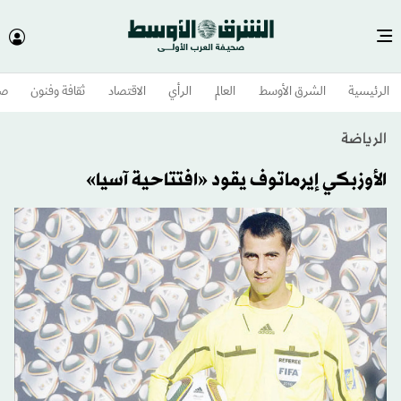
الرئيسية
الشرق الأوسط​
العالم
الرأي
الاقتصاد
ثقافة وفنون
صح
الرياضة
الأوزبكي إيرماتوف يقود «افتتاحية آسيا»