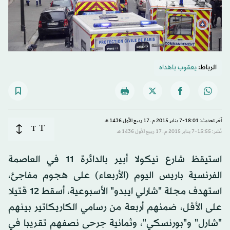
الرباط:
يعقوب باهداه
آخر تحديث: 18:01-7 يناير 2015 م ـ 17 ربيع الأول 1436 هـ
T
T
نُشر: 15:55-7 يناير 2015 م ـ 17 ربيع الأول 1436 هـ
استيقظ شارع نيكولا أبير بالدائرة 11 في العاصمة
الفرنسية باريس اليوم (الأربعاء) على هجوم مفاجئ،
استهدف مجلة "شارلي ايبدو" الأسبوعية، أسقط 12 قتيلا
على الأقل، ضمنهم أربعة من رسامي الكاريكاتير بينهم
"شارل" و"بورنسكي"، وثمانية جرحى نصفهم تقريبا في