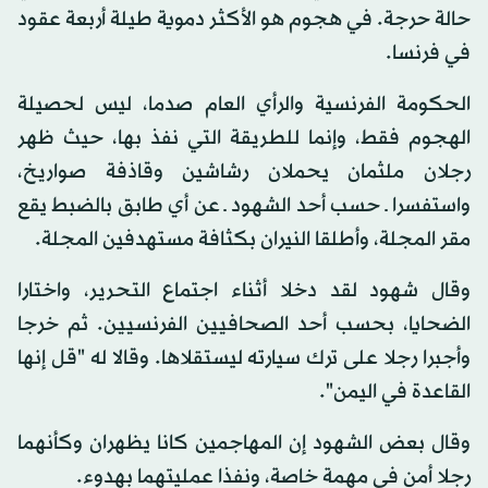
حالة حرجة. في هجوم هو الأكثر دموية طيلة أربعة عقود
في فرنسا.
الحكومة الفرنسية والرأي العام صدما، ليس لحصيلة
الهجوم فقط، وإنما للطريقة التي نفذ بها، حيث ظهر
رجلان ملثمان يحملان رشاشين وقاذفة صواريخ،
واستفسرا ـ حسب أحد الشهود ـ عن أي طابق بالضبط يقع
مقر المجلة، وأطلقا النيران بكثافة مستهدفين المجلة.
وقال شهود لقد دخلا أثناء اجتماع التحرير، واختارا
الضحايا، بحسب أحد الصحافيين الفرنسيين. ثم خرجا
وأجبرا رجلا على ترك سيارته ليستقلاها. وقالا له "قل إنها
القاعدة في اليمن".
وقال بعض الشهود إن المهاجمين كانا يظهران وكأنهما
رجلا أمن في مهمة خاصة، ونفذا عمليتهما بهدوء.