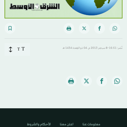
T
نُشر: 16:51-8 سبتمبر 2013 م ـ 04 ذو القِعدة 1434 هـ
T
معلومات عنا
اعلن معنا
الأحكام والشروط