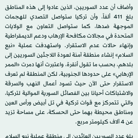
وأضاف أن عدد السوريين، الذين عادوا إلى هذه المناطق
بلغ 411 ألفاً، وأن تركيا ستواصل التصدي للهجمات
الموجهة ضدها، كما ستواصل التعاون مع الولايات
المتحدة في مجالات مكافحة الإرهاب ودعم الديمقراطية
وإنهاء حالات عدم الاستقرار. واستهدفت عملية «نبع
السلام» إنشاء منطقة آمنة لعودة اللاجئين السوريين إلى
بلدهم، بحسب ما تقول أنقرة، واعتبرت أنها دمرت «الممر
الإرهابي» على حدودها الجنوبية، لكن المنطقة لم تعرف
الاستقرار حتى الآن حيث تسود أعمال النهب والسرقة
والاشتباكات أحيانا بين الفصائل السورية الموالية لتركيا،
والتي تتمركز مع قوات تركية في تل أبيض ورأس العين
ومناطق محيطة بهما حتى الحسكة، على مساحة تزيد
عن 4 آلاف كيلومتر مربع.
بلغ عدد السوريين العائدين إلى منطقة عملية نبع السلام