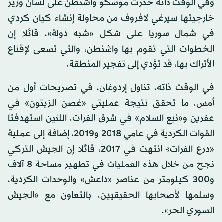
وفي الوقت ذاته حذرت موسكو واشنطن على لسان وزير
خارجيتها سيرغي لافروف من محاولة إنشاء كيان كردي
في شمال سوريا على شكل «شبه دولة»، قائلا إن
الخطوات التي تقوم بها واشنطن، والتي تسعى لإقناع
الأتراك بها، قد تؤدي إلى تفجير المنطقة.
في الوقت ذاته، تناول إردوغان، في تصريحات أول من
أمس، ما تحقق نتيجة عمليتي «غصن الزيتون» في
عفرين و«نبع السلام» في شرق الفرات، اللتين استهدفتا
القوات الكردية في عامي 2018 و2019، إضافة إلى عملية
«درع الفرات» انتهت في 2017، قائلا إن الجيش التركي
نجح من خلال هذه العمليات في تطهير مساحة 8 آلاف
و300 كيلومتر من عناصر «داعش» والوحدات الكردية،
وسلمها لأصحابها الحقيقيين، بالتعاون مع «الجيش
السوري الحر».