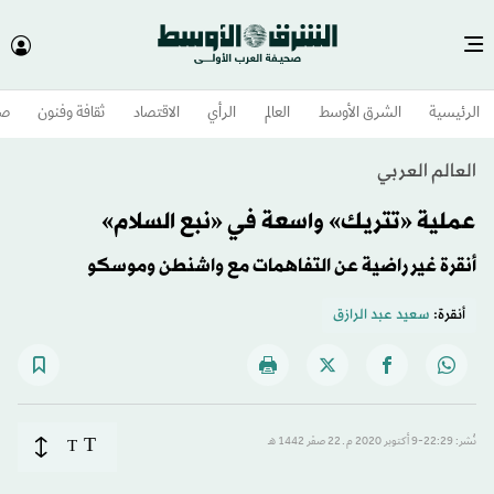
الرئيسية
الشرق الأوسط​
العالم
الرأي
الاقتصاد
ثقافة وفنون
صح
العالم العربي
عملية «تتريك» واسعة في «نبع السلام»
أنقرة غير راضية عن التفاهمات مع واشنطن وموسكو
أنقرة:
سعيد عبد الرازق
T
نُشر: 22:29-9 أكتوبر 2020 م ـ 22 صفَر 1442 هـ
T