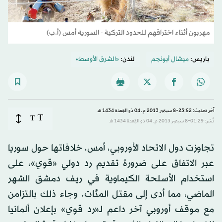
مهربون أثناء اختراقهم للحدود التركية - السورية أمس (أ.ب)
باريس:
ميشال أبونجم
لندن:
«الشرق الأوسط»
آخر تحديث: 23:52-8 سبتمبر 2013 م ـ 04 ذو القِعدة 1434 هـ
T
T
نُشر: 01:29-8 سبتمبر 2013 م ـ 04 ذو القِعدة 1434 هـ
تجاوزت دول الاتحاد الأوروبي، أمس، خلافاتها حول سوريا
عبر الاتفاق على ضرورة تقديم رد دولي «قوي»، على
استخدام الأسلحة الكيماوية في ريف دمشق الشهر
الماضي، مما أدى إلى مقتل المئات. وجاء ذلك بالتزامن
مع موقف أوروبي آخر داعم لـ«رد قوي» بإعلان ألمانيا