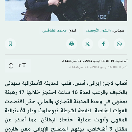
سيدني:
«الشرق الأوسط»
لندن:
محمد الشافعي
آخر تحديث: 01:19-16 ديسمبر 2014 م ـ 24 صفَر 1436 هـ
T
T
نُشر: 00:00-16 ديسمبر 2014 م ـ 24 صفَر 1436 هـ
أصاب لاجئ إيراني، أمس، قلب المدينة الأسترالية سيدني
بالخوف والرعب لمدة 16 ساعة احتجز خلالها 17 رهينة
بمقهى في وسط المدينة التجاري والمالي، حتى اقتحمت
القوات الخاصة التابعة لشرطة نيوساوث ويلز الأسترالية
المقهى وأنهت عملية احتجاز الرهائن، مما أسفر عن
مقتل 3 أشخاص، بينهم المسلح الإيراني معن هارون