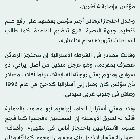
مؤنس، وإصابة 4 آخرين.
وخلال احتجاز الرهائن أجبر مؤنس بعضهم على رفع علم
تنظيم جبهة النصرة، فرع تنظيم القاعدة، كما طالب
السلطات بتزويده بعلم «داعش».
وقالت مصادر في الشرطة الأسترالية إن محتجز الرهائن
«تصرّف بمفرده»، وهو «رجل متدين من أصل إيراني، ذو
سوابق ومتهم بقتل زوجته السابقة». بينما أفادت مصادر
بأن مؤنس كان وصل إلى أستراليا كلاجئ في عام 1996
وعاش في جنوب غربي سيدني.
وندد مفتي أستراليا العام، إبراهيم أبو محمد، بالعملية
قائلا لـ«الشرق الأوسط» إن المسلمين «فجعوا كما فجع
عموم الأستراليين باحتجاز أناس في مقهى». وأضاف:
«عمل الاحتجاز لا يُقبل بأي وجه من الوجوه، كما أنه مدان