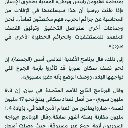
بمنظمة «هيومن رايتس ووتش» المعنية بحقوق الإنسان
«إذا ظنت روسيا أن هذا سيساعدها في الإفلات من
المحاسبة عن جرائم الحرب، فهم مخطئون تماماً... نحن
وجماعات أخرى سنواصل التحقيق وتوثيق القصف
المتعمد للمستشفيات والجرائم الخطيرة الأخرى في
سوريا».
إلى ذلك، قال برنامج الأغذية العالمي، أمس (الجمعة)، إن
نحو نصف سكان سوريا قد تأثروا بأزمة الجوع التي
تواجهها البلاد، ووصف الوضع بأنه «غير مسبوق».
وقال البرنامج التابع للأمم المتحدة في بيان، إن 3.‏9
مليون سوري - من أصل تعداد سكاني يبلغ نحو 17 مليون
نسمة - صاروا يعانون من انعدام الأمن الغذائي، بزيادة 4.‏1
مليون مقارنة بستة أشهر سابقة.وقال البرنامج «يواجه
السوريون أزمة جوع غير مسبوقة، حيث وصلت أسعار