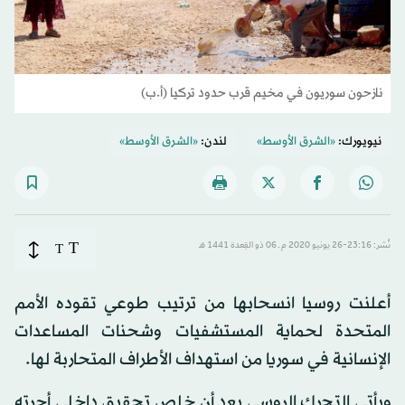
نازحون سوريون في مخيم قرب حدود تركيا (أ.ب)
نيويورك:
«الشرق الأوسط»
لندن:
«الشرق الأوسط»
T
نُشر: 23:16-26 يونيو 2020 م ـ 06 ذو القِعدة 1441 هـ
T
أعلنت روسيا انسحابها من ترتيب طوعي تقوده الأمم
المتحدة لحماية المستشفيات وشحنات المساعدات
الإنسانية في سوريا من استهداف الأطراف المتحاربة لها.
ويأتي التحرك الروسي بعد أن خلص تحقيق داخلي أجرته