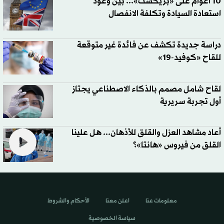
10 أعوام على «بريكست»... بين وعود
استعادة السيادة وتكلفة الانفصال
دراسة جديدة تكشف عن فائدة غير متوقعة
للقاح «كوفيد-19»
لقاح شامل مصمم بالذكاء الاصطناعي يجتاز
أول تجربة سريرية
أعاد مشاهد العزل والقلق للأذهان... هل علينا
القلق من فيروس «هانتا»؟
معلومات عنا
اعلن معنا
الأحكام والشروط
سياسة الخصوصية