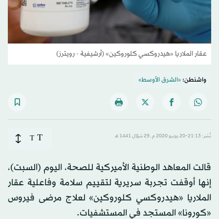
عقار الملاريا «هيدروكسي كلوروكين» (أرشيفية - رويترز)
واشنطن:
«الشرق الأوسط»
T
نُشر: 21:13-20 يونيو 2020 م ـ 29 شوّال 1441 هـ
T
قالت المعاهد الوطنية الأميركية للصحة، اليوم (السبت)،
إنها أوقفت تجربة سريرية لتقييم سلامة وفاعلية عقار
الملاريا «هيدروكسي كلوروكين» لعلاج مرضى فيروس
«كورونا» المستجد في المستشفيات.