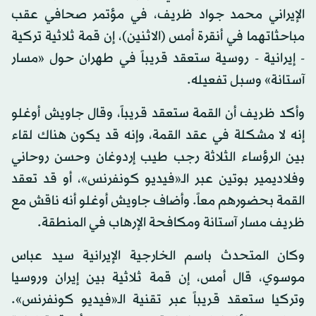
الإيراني محمد جواد ظريف، في مؤتمر صحافي عقب
مباحثاتهما في أنقرة أمس (الاثنين)، إن قمة ثلاثية تركية
- إيرانية - روسية ستعقد قريباً في طهران حول «مسار
آستانة» وسبل تفعيله.
وأكد ظريف أن القمة ستعقد قريباً، وقال جاويش أوغلو
إنه لا مشكلة في عقد القمة، وإنه قد يكون هناك لقاء
بين الرؤساء الثلاثة رجب طيب إردوغان وحسن روحاني
وفلاديمير بوتين عبر الـ«فيديو كونفرنس»، أو قد تعقد
القمة بحضورهم معاً. وأضاف جاويش أوغلو أنه ناقش مع
ظريف مسار آستانة ومكافحة الإرهاب في المنطقة.
وكان المتحدث باسم الخارجية الإيرانية سيد عباس
موسوي، قال أمس، إن قمة ثلاثية بين إيران وروسيا
وتركيا ستعقد قريباً عبر تقنية الـ«فيديو كونفرنس».