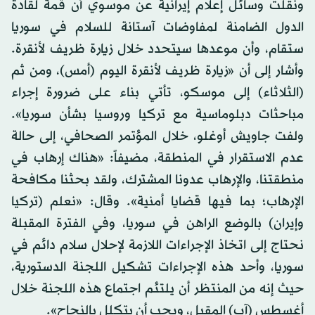
ونقلت وسائل إعلام إيرانية عن موسوي أن قمة لقادة
الدول الضامنة لمفاوضات آستانة للسلام في سوريا
ستقام، وأن موعدها سيتحدد خلال زيارة ظريف لأنقرة.
وأشار إلى أن «زيارة ظريف لأنقرة اليوم (أمس)، ومن ثم
(الثلاثاء) إلى موسكو، تأتي بناء على ضرورة إجراء
مباحثات دبلوماسية مع تركيا وروسيا بشأن سوريا».
ولفت جاويش أوغلو، خلال المؤتمر الصحافي، إلى حالة
عدم الاستقرار في المنطقة، مضيفاً: «هناك إرهاب في
منطقتنا، والإرهاب عدونا المشترك، ولقد بحثنا مكافحة
الإرهاب؛ بما فيها قضايا أمنية». وقال: «نعلم (تركيا
وإيران) بالوضع الراهن في سوريا، وفي الفترة المقبلة
نحتاج إلى اتخاذ الإجراءات اللازمة لإحلال سلام دائم في
سوريا، وأحد هذه الإجراءات تشكيل اللجنة الدستورية،
حيث إنه من المنتظر أن يلتئم اجتماع هذه اللجنة خلال
أغسطس (آب) المقبل، ويجب أن يتكلل بالنجاح».