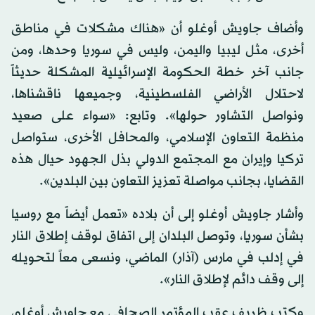
وأضاف جاويش أوغلو أن «هناك مشكلات في مناطق
أخرى، مثل ليبيا واليمن، وليس في سوريا وحدها، ومن
جانب آخر خطة الحكومة الإسرائيلية المشكلة حديثاً
لاحتلال الأراضي الفلسطينية، وجميعها ناقشناها،
ونواصل التشاور حولها». وتابع: «سواء على صعيد
منظمة التعاون الإسلامي، والمحافل الأخرى، ستواصل
تركيا وإيران مع المجتمع الدولي بذل الجهود حيال هذه
القضايا، بجانب مواصلة تعزيز التعاون بين البلدين».
وأشار جاويش أوغلو إلى أن بلاده «تعمل أيضاً مع روسيا
بشأن سوريا، وتوصل البلدان إلى اتفاق لوقف إطلاق النار
في إدلب في مارس (آذار) الماضي، ونسعى معاً لتحويله
إلى وقف دائم لإطلاق النار».
وكتب ظريف عقب المؤتمر الصحافي مع جاويش أوغلو،