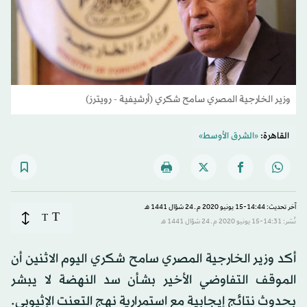
وزير الخارجية المصري سامح شكري (أرشيفية - رويترز)
القاهرة:
«الشرق الأوسط»
آخر تحديث: 14:44-15 يونيو 2020 م ـ 24 شوّال 1441 هـ
T
T
نُشر: 14:31-15 يونيو 2020 م ـ 24 شوّال 1441 هـ
أكد وزير الخارجية المصري سامح شكري اليوم الاثنين أن
الموقف التفاوضي الأخير بشـأن سد النهضة لا يبشر
بحدوث نتائج إيجابية مع استمرارية نهج التعنت الإثيوبي.