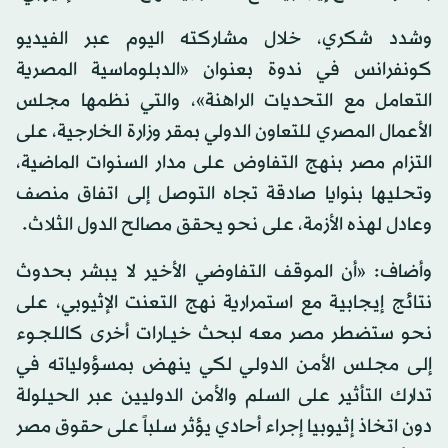
وشدد شكري، خلال مشاركته اليوم عبر الفيديو
كونفرانس في ندوة بعنوان «الدبلوماسية المصرية
التعامل مع التحديات الراهنة»، والتي نظمها مجلس
الأعمال المصري للتعاون الدولي بمقر وزارة الخارجية، على
التزام مصر بنهج التفاوض على مدار السنوات الماضية،
وتحليها بنوايا صادقة تجاه التوصل إلى اتفاق منصف
وعادل لهذه الأزمة، على نحو يحقق مصالح الدول الثلاث.
وأضاف: «أن الموقف التفاوضي الأخير لا يبشر بحدوث
نتائج إيجابية مع استمرارية نهج التعنت الإثيوبي، على
نحو ستضطر مصر معـه لبحث خيــارات أخرى كاللجـوء
إلـى مجلـس الأمـن الدولـي لكي ينهض بمسؤولياته في
تدارك التأثير على السلم والأمن الدوليين عبر الحيلولة
دون اتخاذ إثيوبيا إجراء أحادي يؤثر سلباً على حقوق مصر