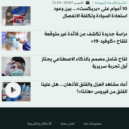
«الشرق الأوسط» (نيويورك)
الخميس 23/07 - 11:54
10 أعوام على «بريكست»... بين وعود
استعادة السيادة وتكلفة الانفصال
دراسة جديدة تكشف عن فائدة غير متوقعة
للقاح «كوفيد-19»
لقاح شامل مصمم بالذكاء الاصطناعي يجتاز
أول تجربة سريرية
أعاد مشاهد العزل والقلق للأذهان... هل علينا
القلق من فيروس «هانتا»؟
معلومات عنا
اعلن معنا
الأحكام والشروط