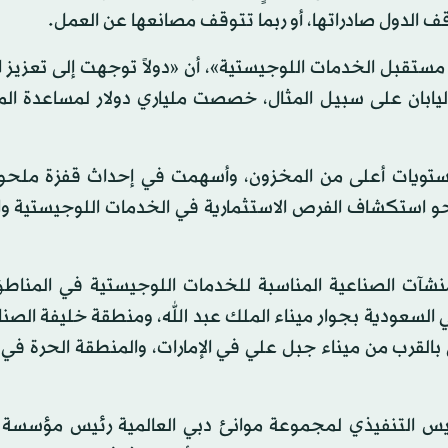
ف الدول صادراتها، أو ربما تتوقف مصانعها عن العمل.
ضاف التقرير الذي صدر بعنوان «الحياة بعد كوفيد - 19: مستقبل الخدمات اللوجيستية»، أن «دولاً توجهت إلى 
اليابان على سبيل المثال، خصصت ملياري دولار لمساعدة ال
ير مستويات أعلى من المخزون، وأسهمت في إحداث قفزة ملح
نحو استكشاف الفرص الاستثمارية في الخدمات اللوجيستية و
المنشآت الصناعية المناسبة للخدمات اللوجيستية في المناط
ي السعودية بجوار ميناء الملك عبد الله، ومنطقة خليفة الصن
بالقرب من ميناء جبل علي في الإمارات، والمنطقة الحرة ف
س التنفيذي لمجموعة موانئ دبي العالمية رئيس مؤسسة ا