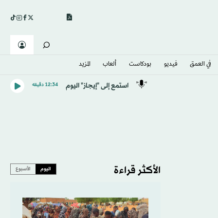
في العمق
فيديو
بودكاست
ألعاب
المزيد
استمع إلى "إيجاز" اليوم
12:34 دقيقه
الأكثر قراءة
اليوم
الأسبوع