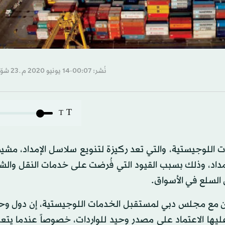
نُشر: 00:07-14 يونيو 2020 م ـ 23 شوّال 1441 هـ
T
T
لوجيستية، والتي تعد ركيزة لتنويع سلاسل الإمداد، مشيراً
داد، وذلك بسبب القيود التي فُرضت على خدمات النقل وال
السلع في الأسواق.
اون مع مجلس دبي لمستقبل الخدمات اللوجيستية، إن دول و
يها الاعتماد على مصدرٍ وحيد للواردات، خصوصاً عندما يتعل