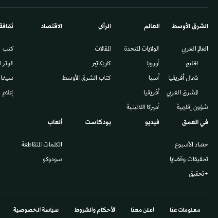
الشرق الأوسط​
العالم
الرأي
الاقتصاد
ثقافة
العالم العربي
الولايات المتحدة
المقالات
كتب
الخليج
أوروبا
كاريكاتير
الوتر 
شمال أفريقيا
آسيا
كتاب الشرق الأوسط
سينما
المشرق العربي
أفريقيا
إعلام
شؤون إقليمية
أميركا اللاتينية
في العمق
فيديو
بودكاست
ألعاب
حصاد الأسبوع
الكلمات المتقاطعة
تحقيقات وقضايا
سودوكو
+تحقيق
معلومات عنا
اعلن معنا
الأحكام والشروط
سياسة الخصوصية