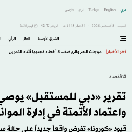
عربي
English
Türkçe
اردو
فارسى
السبت,
8 أغسطس 2026
-
24 صفَر 1448 هـ
الرياض
℃
42
غيوم قاتمة
الشرق الأوسط​
العالم
الرأي
ا
الإعصار «دولفين» يضرب أوكيناوا في اليابان والصين تستع
آخر الأخبار
الاقتصاد
تقرير «دبي للمستقبل» يوصي ب
واعتماد الأتمتة في إدارة الموان
قيود «كورونا» تفرض واقعاً جديداً على حالة سل