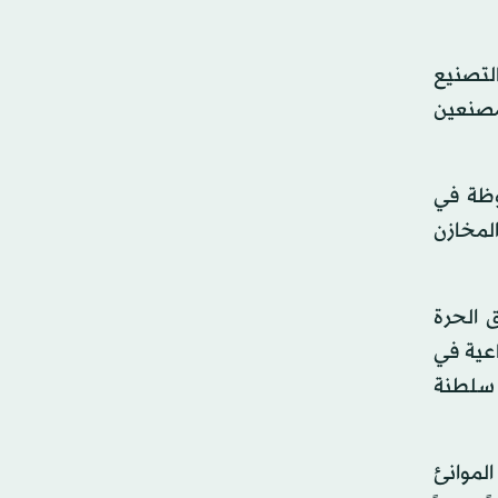
تعزيز التصنيع
مصنعين
وظة في
المخازن
ق الحرة
اعية في
ي سلطنة
لموانئ