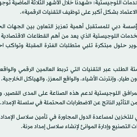
 اللوجيستية: «شهدنا خلال الأشهر الثلاثة الماضية توجهاً 
الاعتماد بشكل أكبر على توظيف التقنيات الرقمية».
سسة دبي للمستقبل أهمية تعزيز التعاون بين الجهات ال
دمات اللوجيستية الذي يعد من أهم القطاعات الاقتصادية ا
تطوير حلول مبتكرة تلبي متطلبات الفترة المقبلة وتواكب ا
 أزمة «كوفيد - 19» إلى تعزيز أتمتة الطلب عبر التقنيات التي تربط العالمين الرقمي وال
دون طيار، وإنترنت الأشياء، والواقع المعزز، والهياكل الخارجية.
لمرافق اللوجيستية لدعم هذه الصناعة على المدى القصير، 
 التأثير الناتج عن الاضطرابات المحتملة في سلسلة الإمداد.
 للتخزين لمساعدة الدول المجاورة في تأمين سلاسل الإمداد
ت التصنيع وإدارة الموانئ لإنشاء سلاسل إمداد مرنة.