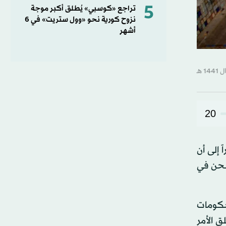
5
تراجع «كوسبي» يُطلق أكبر موجة
نزوح كورية نحو «وول ستريت» في 6
أشهر
20
 إلى أن
شحن في
حكومات
ق الأمر