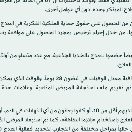
مرة أسرع من معدل سرعة شفاء أولئك الذين تلقوا العلاج التقليدي فقط، وتؤكد الاختبارات 
لعلاج المبتكر وحده، دون أي عوامل أخرى.
كن من الحصول على حقوق حماية الملكية الفكرية في العلاج،
تها، من خلال إجراء ترخيص بمجرد الحصول على موافقة رس
كد نجاح العلاج بعد مقارنة البيانات الخاصة بـ73 مريضاً خضعوا للعلاج بالخلايا الجذعية، مع عدد متساوٍ م
لعلاج.
كما عملت الدراسة على قياس حدوث أي آثار جانبية، ومراقبة معدل الوفيات في غضون 28 يوماً
 تقييم ملف استجابة المريض المناعية، وعلامات حدة 
وتم استبعاد المرضى الذين كانت مستويات الهيموجلوبين لديهم أقل من 10، أو كانوا يعانون من أي التهابات 
علاج باستخدام «بلازما النقاهة»، كما تم استبعاد المرضى ال
ن يقومون حالياً بمراحل مختلفة من التجارب لتحديد فعالية العلاج 