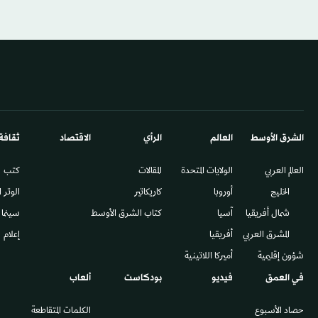
الشرق الأوسط​
العالم
الرأي
الاقتصاد
ثقافة
العالم العربي
الولايات المتحدة
المقالات
كتب
الخليج
أوروبا
كاريكاتير
الوتر 
شمال أفريقيا
آسيا
كتاب الشرق الأوسط
سينما
المشرق العربي
أفريقيا
إعلام
شؤون إقليمية
أميركا اللاتينية
في العمق
فيديو
بودكاست
ألعاب
حصاد الأسبوع
الكلمات المتقاطعة