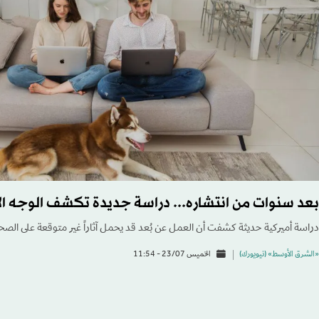
بعد سنوات من انتشاره... دراسة جديدة تكشف الوجه ال
دراسة أميركية حديثة كشفت أن العمل عن بُعد قد يحمل آثاراً غير متوقعة على الصح
«الشرق الأوسط» (نيويورك)
الخميس 23/07 - 11:54