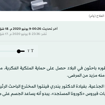
لعلاج (وام)
آخر تحديث: 00:26-9 يونيو 2020 م ـ 18 شوّال 1441 هـ
نُشر: 23:36-8 يونيو 2020 م ـ 17 شوّال 1441 هـ
T
T
ي الإمارات أن علاجاً لالتهابات مرض «كوفيد-19» طوره باحثون في البلاد حصل على حماية الملكية الفكر
منه مزيد من المرضى.
لجذعية، بقيادة الدكتور يندري فينتورا المخترع الباحث الرئ
ابات فيروس «كورونا المستجد»، يبدو أنه يساعد الجسم على 