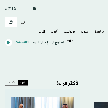
في العمق
فيديو
بودكاست
ألعاب
المزيد
استمع إلى "إيجاز" اليوم
12:34 دقيقه
الأكثر قراءة
اليوم
الأسبوع