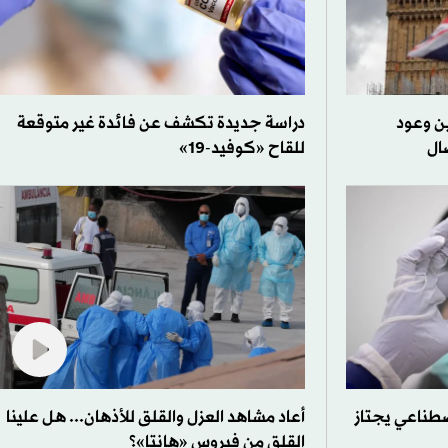
ين وعود
دراسة جديدة تكشف عن فائدة غير متوقعة
ال
للقاح «كوفيد-19»
صطناعي يجتاز
أعاد مشاهد العزل والقلق للأذهان... هل علينا
القلق من فيروس «هانتا»؟