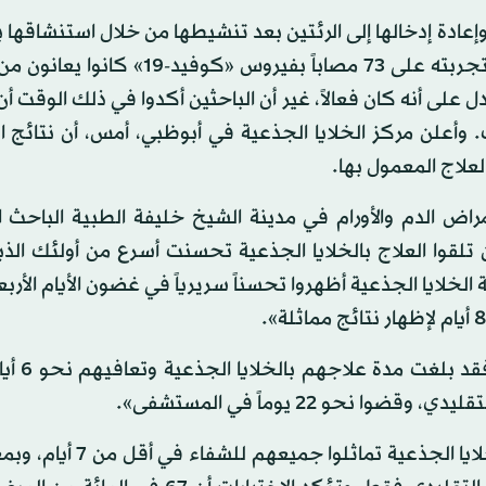
إعادة إدخالها إلى الرئتين بعد تنشيطها من خلال استنشاقها
رذاذ ناعم. وكانت النتائج الأولية للعلاج واعدة، حيث تمت تجربته على 73 مصاباً بفير
ى أنه كان فعالاً، غير أن الباحثين أكدوا في ذلك الوقت أن 
ت. وأعلن مركز الخلايا الجذعية في أبوظبي، أمس، أن نتائج ا
لعلاج المعمول بها.
ض الدم والأورام في مدينة الشيخ خليفة الطبية الباحث ا
 تلقوا العلاج بالخلايا الجذعية تحسنت أسرع من أولئك الذي
لخلايا الجذعية أظهروا تحسناً سريرياً في غضون الأيام الأربعة
وأضافت: «بالنسبة للمرضى الذي
حو 22 يوماً في المستشفى».