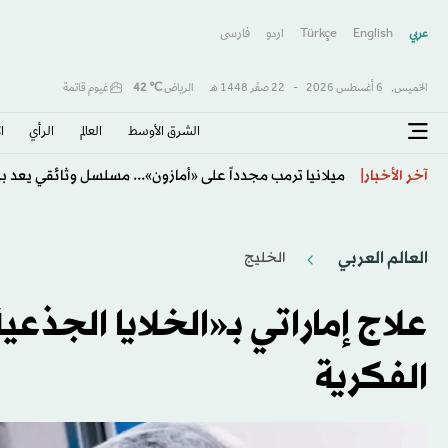
عربي
English
Türkçe
اردو
فارسى
الخميس,
6 أغسطس 2026
-
22 صفَر 1448 هـ
الرياض
℃
42
غيوم قاتمة
الشرق الأوسط​
العالم
الرأي
ا
الأهلي يتعاقد مع المدرب الكرواتي بوسيتش حتى صيف 2028
آخر الأخبار
العالم العربي
الخليج
علاج إماراتي بـ«الخلايا الجذ
الفكرية