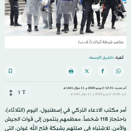
عناصر شرطة أتراك (أ.ف.ب)
أنقرة:
«الشرق الأوسط»
آخر تحديث: 12:31-2 يونيو 2020 م ـ 11 شوّال 1441 هـ
T
T
نُشر: 12:00-2 يونيو 2020 م ـ 11 شوّال 1441 هـ
أمر مكتب الادعاء التركي في إسطنبول، اليوم (الثلاثاء)،
باحتجاز 118 شخصاً، معظمهم ينتمون إلى قوات الجيش
والأمن، للاشتباه في صلتهم بشبكة فتح الله غولن، التي