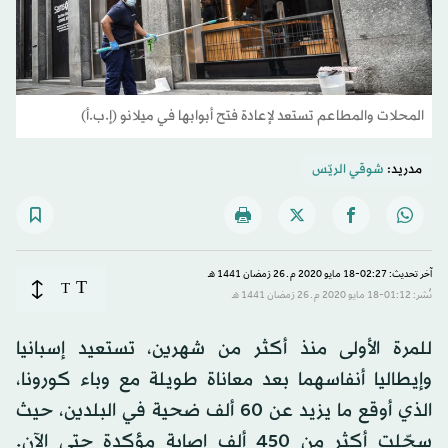
المحلات والمطاعم تستعد لإعادة فتح أبوابها في ميلانو (إ.ب.أ)
مدريد:
شوقي الريّس
آخر تحديث: 02:27-18 مايو 2020 م ـ 26 رَمضان 1441 هـ
T
T
نُشر: 01:12-18 مايو 2020 م ـ 26 رَمضان 1441 هـ
للمرة الأولى منذ أكثر من شهرين، تستعيد إسبانيا
وإيطاليا أنفاسهما بعد معاناة طويلة مع وباء كورونا،
الذي أوقع ما يزيد عن ٦٠ ألف ضحية في البلدين، حيث
سجّلت أكثر من ٤٥٠ ألف إصابة مؤكدة حتى الآن.