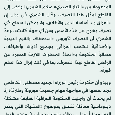
المدعومة من «التيار الصدري» سلام الشمري الرفض إلى
القاطع لمثل هذا التصرف. وقال الشمري في بيان إن
«العراق بلد أساسه الدين والأخلاق، ولا يمكن السماح لأي
تصرف يخرج عن هذه الأسس ومن أي جهة كانت». وعدّ
الشمري أن التصرف الأوروبي «استخفاف بالقيم الدينية
والأخلاقية للشعب العراقي بجميع أديانه وأطيافه»،
مطالباً الحكومة بـ«اتخاذ الخطوات اللازمة المعبرة عن
الرفض القاطع لهذا التصرف، بما في ذلك إنزال هذا العلم
فوراً».
ويبدو أن حكومة رئيس الوزراء الجديد مصطفى الكاظمي
تجد نفسها في مواجهة مهام جسيمة موروثة وطارئة؛ إذ
لم يحدث أن واجهت الحكومة العراقية السابقة مشكلة
دبلوماسية مماثلة تتعلق بموضوع «المثلية» التي ينظر
إليها محلياً وعلى نطاق واسع بحساسية وعدم قبول