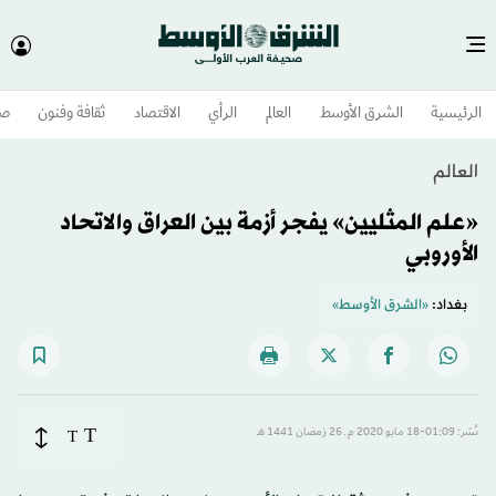
الرئيسية
الشرق الأوسط​
العالم
الرأي
الاقتصاد
ثقافة وفنون
صح
العالم
«علم المثليين» يفجر أزمة بين العراق والاتحاد
الأوروبي
بغداد:
«الشرق الأوسط»
T
نُشر: 01:09-18 مايو 2020 م ـ 26 رَمضان 1441 هـ
T