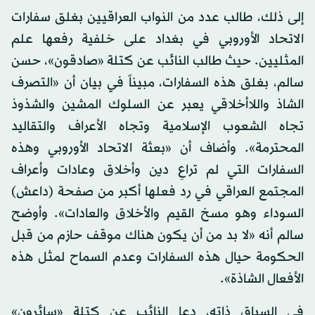
إلى ذلك، طالب عدد من النواب العراقيين بغلق سفارات
الاتحاد الأوروبي في بغداد على خلفية رفعها علم
المثليين. حيث طالب النائب عن كتلة «صادقون»، حسن
سالم، بغلق هذه السفارات، مبيناً في بيان أن «التصرف
الشاذ واللاأخلاقي يعبر عن السلوك المشين والشذوذ
تجاه الشعوب الإسلامية وتجاه الأعراف والتقاليد
المحترمة». وأضاف أن «بعثة الاتحاد الأوروبي وهذه
السفارات التي لم تراعِ دين وأخلاق وعادات وأعراف
المجتمع العراقي في رد فعلها أكبر من صفحة (داعش)
السوداء وهو مسخ القيم والأخلاق والعادات». وأوضح
سالم أنه «لا بد من أن يكون هناك موقف حازم من قبل
الحكومة حيال هذه السفارات وعدم السماح لمثل هذه
الأفعال الشاذة».
في السياق ذاته، دعا النائب عن كتلة «سائرون»