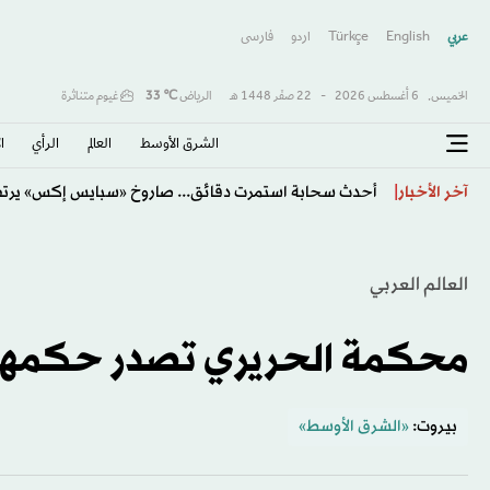
عربي
English
Türkçe
اردو
فارسى
الخميس,
6 أغسطس 2026
-
22 صفَر 1448 هـ
الرياض
℃
33
غيوم متناثرة
الشرق الأوسط​
العالم
الرأي
ا
أحدث سحابة استمرت دقائق... صاروخ «سبايس إكس» يرت
آخر الأخبار
العالم العربي
محكمة الحريري تصدر حكمها
بيروت:
«الشرق الأوسط»