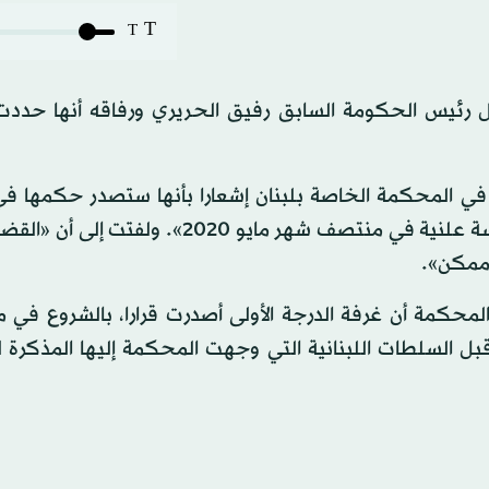
T
T
يال رئيس الحكومة السابق رفيق الحريري ورفاقه أنها حددت
ى في المحكمة الخاصة بلبنان إشعارا بأنها ستصدر حكمها ف
(المسؤول في «حزب الله» سليم) عياش وآخرين خلال جلسة علنية في منتصف شهر مايو 2020».
 ممكن».
لمحكمة أن غرفة الدرجة الأولى أصدرت قرارا، بالشروع في 
ل السلطات اللبنانية التي وجهت المحكمة إليها المذكرة ل