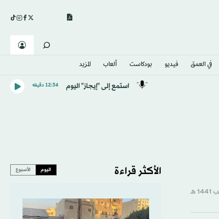
في العمق
فيديو
بودكاست
ألعاب
المزيد
استمع إلى "إيجاز" اليوم
12:34 دقيقه
الأكثر قراءة
اليوم
الأسبوع