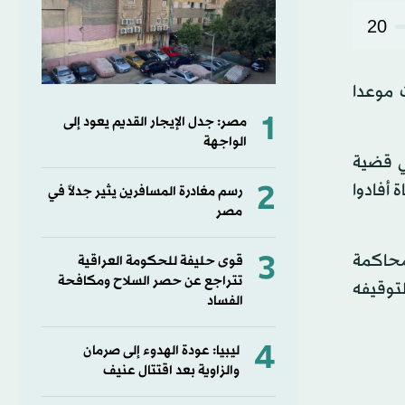
20
 موعدا
1
مصر: جدل الإيجار القديم يعود إلى
الواجهة
ي قضية
2
 ولفتت إلى أن «القضاة أفادوا
رسم مغادرة المسافرين يثير جدلاً في
مصر
3
محاكمة
قوى حليفة للحكومة العراقية
تتراجع عن حصر السلاح ومكافحة
توقيفه
الفساد
4
ليبيا: عودة الهدوء إلى صرمان
والزاوية بعد اقتتال عنيف