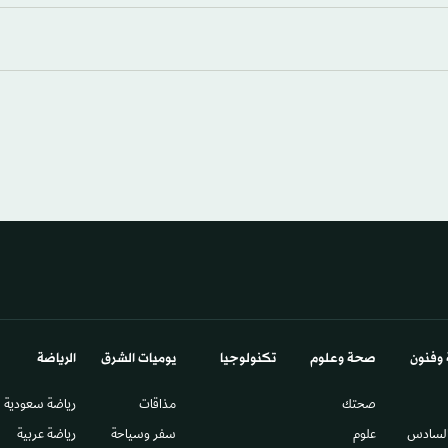
 وفنون
صحة وعلوم
تكنولوجيا
يوميات الشرق​
الرياضة
صحتك
مذاقات
رياضة سعودية
السادس​
علوم
سفر وسياحة
رياضة عربية