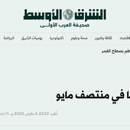
لاقتصاد
ثقافة وفنون
صحة وعلوم
تكنولوجيا
يوميات الشرق​
الرياضة
طم بسطح القمر
 في منتصف مايو
نُشر: 23:22-5 مارس 2020 م ـ 11 رَجب 1441 هـ