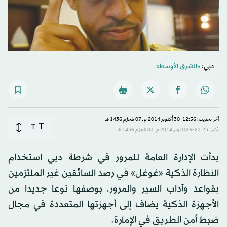
دبي:
«الشرق الأوسط»
آخر تحديث: 12:56-30 أكتوبر 2014 م ـ 07 مُحرَّم 1436 هـ
T
T
نُشر: 23:23-26 أكتوبر 2014 م ـ 03 مُحرَّم 1436 هـ
بدأت الإدارة العامة للمرور في شرطة دبي استخدام
النظارة الذكية «غوغل» في رصد السائقين غير الملتزمين
بقواعد وآداب السير والمرور، بوصفها نوعا جديدا من
الأجهزة الذكية يضاف إلى أجهزتها المتعددة في مجال
ضبط أمن الطريق في الإمارة.