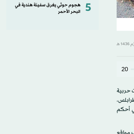
5
هجوم حوثي يغرق سفينة هندية في
البحر الأحمر
20
 حربية
مة الليبية طرابلس،
ي أحكم
ف مواقع