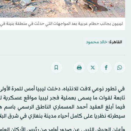
ليبيون بجانب حطام عربية بعد المواجهات التي حدثت في منطقة بنينة في ب
القاهرة:
خالد محمود
في تطور نوعي لافت للانتباه، دخلت ليبيا أمس للمرة ال
فيما أبلغ العقيد أحمد المسماري الناطق الرسمي باسم 
سيطرته نظريا على كامل أحياء مدينة بنغازي في شرق البلاد
وأعلن الجيش الليبي عن صدور أوامر من رئيس الأركان العامة