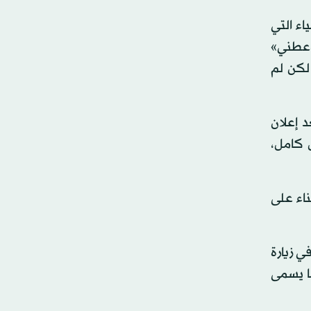
ء التي
وعطني»
لكن لم
 إعلان
 كامل،
ناء على
 زيارة
ا يسمى