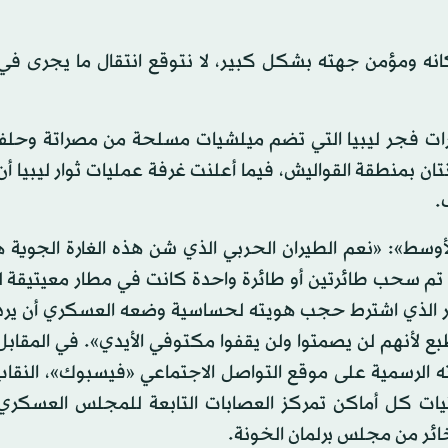
نه ومؤمن جهته بشكل كبير، لا نتوقع انتقال ما يجرى في 
رات فجر ليبيا التي تضم ميلشيات مسلحة من مصراتة وحلفا
ن بمنطقة القواليش، فيما أعلنت غرفة عمليات ثوار ليبيا أ
.
ط»: «نعم الطيران الحربي الذي شن هذه الغارة الجوية هو
ه تم سحب طائرتين أو طائرة واحدة كانت في مطار معيتيقة ل
در الذي اشترط حجب هويته لحساسية وضعه العسكري أن يرد 
بع لأنهم لن يصمتوا ولن يقفوا مكتوفي الأيدي». في المقا
ته الرسمية على موقع التواصل الاجتماعي «فيسبوك»، النقاب
ثيات كل أماكن تمركز العصابات التابعة للمجلس العسكري ا
ائر من مجلس برلمان الخونة.