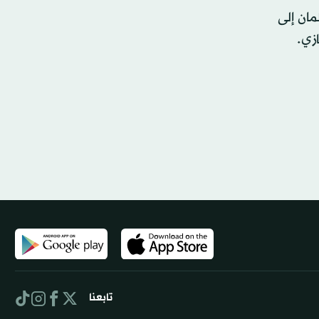
مان إلى
زي.
تابعنا