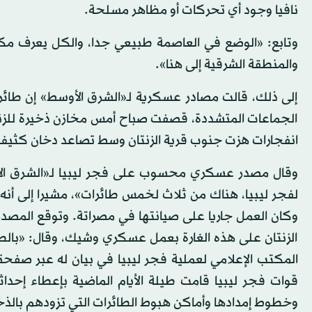
نافيا وجود أي تحركات أو مظاهر مسلحة.
وتابع: «الوضع في العاصمة طبيعي جدا، والكل يعرف مكا
والمنطقة الشرقية إلى هنا».
إلى ذلك، قالت مصادر عسكرية لـ«الشرق الأوسط» إن طائ
الجماعات المتشددة، قصفت صباح أمس مخازن ذخيرة للزنتا
انفجارات هزت جنوب قرية الزنتان وسط تصاعد دخان كثيف
وقال مصدر عسكري محسوب على فجر ليبيا لـ«الشرق الأوس
لفجر ليبيا، هناك من ثلاث لخمس طائرات»، مشيرا إلى أن
وكان العمل جاريا على صيانتها في مصراتة. وتوقع المص
الزنتان على هذه الغارة بعمل عسكري وشيك، وقال: «بالط
المكتب الإعلامي لعملية فجر ليبيا في بيان له عبر صفح
قوات فجر ليبيا قامت طيلة الأيام الماضية بإعطاء إحدا
وخطوط إمدادها وأماكن هبوط الطائرات التي تزودهم بالذخ