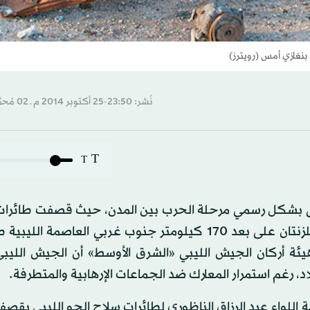
نغازي أمس (رويترز)
نُشر: 23:50-25 أكتوبر 2014 م ـ 02 مُحرَّم 1436 هـ
T
T
أولى بشكل رسمي مرحلة الحرب بين المدن، حيث قصفت طائرات
تابعة لقوات ما يسمى بعملية فجر ليبيا مواقع عسكرية للزنتان على بعد 170 كيلومتر جنوب غربي العاص
هيئة أركان الجيش الليبي «الشرق الأوسط» أن الجيش الليب
، رغم استمرار المعارك ضد الجماعات الإرهابية والمتطرفة.
 اللواء عبد الرزاق الناظوري لطائرات سلاح الجو الليبي بقص