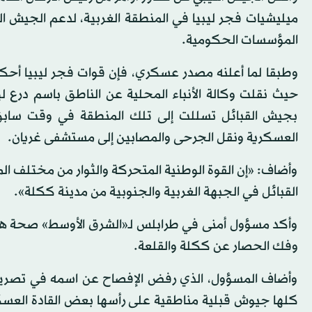
ميليشيات فجر ليبيا في المنطقة الغربية، لدعم الجيش ال
المؤسسات الحكومية.
وطبقا لما أعلنه مصدر عسكري، فإن قوات فجر ليبيا أحك
حيث نقلت وكالة الأنباء المحلية عن الناطق باسم درع ليب
بجيش القبائل تسللت إلى تلك المنطقة في وقت سابق 
العسكرية ونقل الجرحى والمصابين إلى مستشفى غريان.
وأضاف: «إن القوة الوطنية المتحركة والثوار من مختلف ا
القبائل في الجبهة الغربية والجنوبية من مدينة ككلة».
وأكد مسؤول أمنى في طرابلس لـ«الشرق الأوسط» صحة هذه
وفك الحصار عن ككلة والقلعة.
وأضاف المسؤول، الذي رفض الإفصاح عن اسمه في تصري