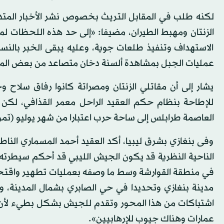
لكنه طلب في المقابل التريث بخصوص نشر الأخبار المت
الزنتان ومهبط الطيران، مضيفا: «إلى حد هذه اللحظات ل
الاستهداف وتنفيذ طلعات جوية، وعليه يبقى الخبر بالنسب
عمليات الجبل بمشاهدة ألسنة دخان متصاعد من بعض الم
للإطاحة بنظام حكم العقيد الراحل معمر القذافي، لكن
العاصمة طرابلس إلى ساحة حرب اعتبارا من شهر يوليو (تمو
وفى بنغازي بشرق ليبيا، أكد العقيد أحمد المسماري الناط
الناحية النظرية قد يكون الجيش الليبي قد أحكم سيطرته ع
في منطقة القوارشة وسط ما وصفه بعمليات تطهير واقتحا
مدينة بنغازي وتحديدا في حي الصابري بشمال المدينة، وهو
اشتباكات من هذا المحور وتقدم للجيش بشكل بطيء لأن ا
عمارات وهناك جيوب للإرهابيين».