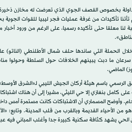
داولة بخصوص القصف الجوي الذي تعرضت له مخازن ذخيرة 
م تأتنا تأكيدات من غرفة عمليات فجر ليبيا للقوات الجوية
ة لنا معلقا حتى تأكيده رسميا، على الرغم من ورود أخبار 
ناطق».
 سرعان ما دبت يبينهم الخلافات حول السلطة وحولوا من
ز) الماضي.
ق الرسمي باسم هيئة أركان الجيش الليبي لـ«الشرق الأوسط»
لى كامل بنغازي إلا حي الليثي، مشيرا إلى أن هناك اشتباك
م. وأوضح المسماري أن الاشتباكات كانت مستمرة أمس داخل
 من الأحياء القديمة وبالقرب من قلب المدينة. وتابع: «ال
لحي يشهد كثافة سكنية كبيرة جدا وأغلب المباني فيه عبا