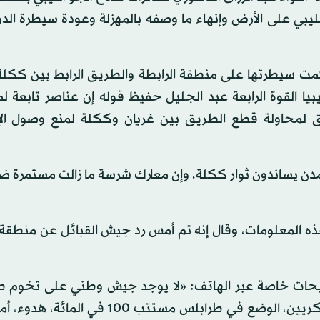
ليبي على الأرض وإنهاء ما وصفه بالمهزلة وعودة سيطرة الد
مت سيطرتها على منطقة الرابطة والطريق الرابط بين ككلة 
يا القوة الرابعة عبد الجليل حفيظ قوله إن عناصر تابعة ل
لمحاولة قطع الطريق بين غريان وككلة لمنع وصول الإ
لمدن يساندون ثوار ككلة، وإن معارك شرسة ما زالت مستمرة
 المعلومات، وقال إنه تم أمس رد جيش القبائل عن منطقة ا
حات خاصة عبر الهاتف: «لا يوجد جيش وطني على تخوم ط
كلها جيوش قبلية مناطقية على رأسها بعض القادة العسكريين، الوضع في طرابلس مستتب 0