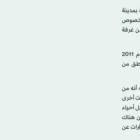
بمدينة
 بخصوص
من غرفة
يشار إلى أن مقاتلي الزنتان ومصراتة كانوا رفاق سلاح وخلال الحملة التي ساندها حلف شمال الأطلنطي (الناتو) عام 2011
اطق من
 أنه من
ات أخرى
 أحياء
آن هناك
رات عن