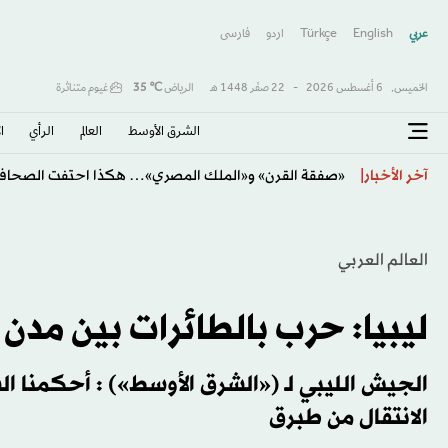
عربي
English
Türkçe
اردو
فارسى
الخميس,
6 أغسطس 2026
-
22 صفَر 1448 هـ
الرياض
℃
35
غيوم متناثرة
الشرق الأوسط​
العالم
الرأي
ا
يايسله يودّع الأهلي برسالة مؤثرة بعد ثلاثة مواسم حافلة با
آخر الأخبار
العالم العربي
ليبيا: حرب بالطائرات بين مدن 
الجيش الليبي لـ («الشرق الأوسط») : أحكمنا ال
الانتقال من طبرق