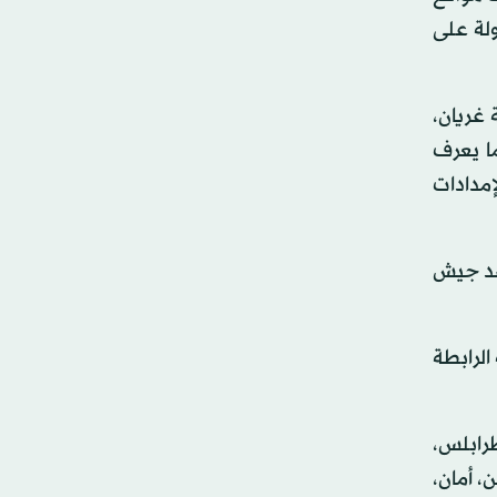
ولة على
غريان،
ما يعرف
مدادات
 ضد جيش
لرابطة
رابلس،
10 في المائة، هدوء، أمن، أمان،