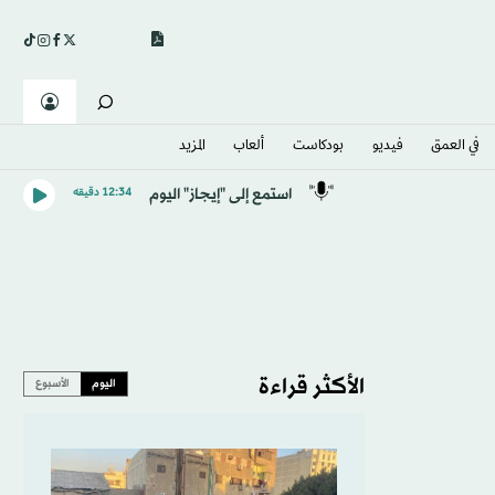
في العمق
فيديو
بودكاست
ألعاب
المزيد
استمع إلى "إيجاز" اليوم
12:34 دقيقه
الأكثر قراءة
اليوم
الأسبوع