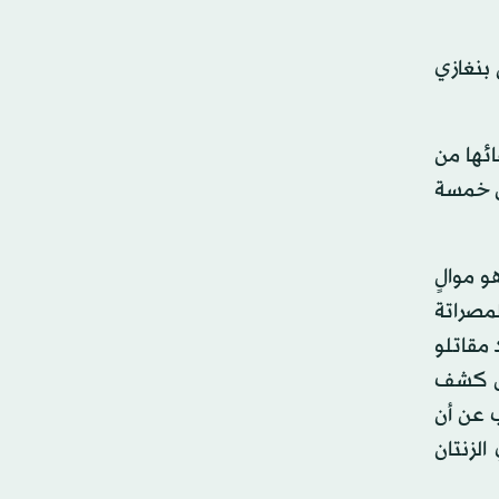
بنغازي
ئها من
ن خمسة
 موالٍ
مصراتة
مقاتلو
بل كشف
 عن أن
لزنتان