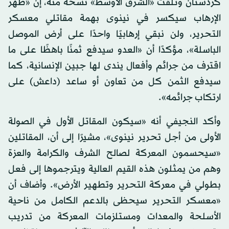
كردستان وتلقت «الشرق الأوسط» نسخة منه، إن «ظهر
الإرهاب سيكسر في نينوى بهمة مقاتلي معسكر
التحرير، ولن نبقي إرهابيًا واحدًا على أرض الموصل
الباسلة»، مؤكدًا أن «العدو سيدفع ثمنًا باهظًا على ما
اقترف من جرائم وأفعال يندى لها جبين الإنسانية، كما
سيدفع الثمن كل من تعاون أو ساعد (داعش) على
ارتكاب جرائمه».
وأكد النجيفي أنه «سيكون المقاتل الأول في الصولة
الأولى من أجل تحرير نينوى»، مشيرًا إلى أن، المقاتلين
«سيحسمون المعركة لصالح الشرف والكرامة والعزة
وهم من يمثلون هذه القيم العالية ويترجموها إلى فعل
بطولي في معركة التحرير وتطهير الأرض». وأضاف أن
«معسكر التحرير سيحظى بالدعم الكامل من ناحية
الأسلحة والمعدات ومستلزمات المعركة من تدريب