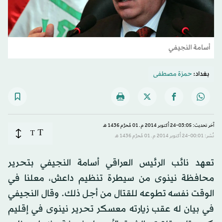
أسامة النجيفي
بغداد:
حمزة مصطفى
آخر تحديث: 03:05-24 أكتوبر 2014 م ـ 01 مُحرَّم 1436 هـ
T
T
نُشر: 00:01-24 أكتوبر 2014 م ـ 01 مُحرَّم 1436 هـ
تعهد نائب الرئيس العراقي أسامة النجيفي بتحرير
محافظة نينوى من سيطرة تنظيم داعش، معلنا في
الوقت نفسه تطوعه للقتال من أجل ذلك. وقال النجيفي
في بيان له عقب زيارته معسكر تحرير نينوى في إقليم