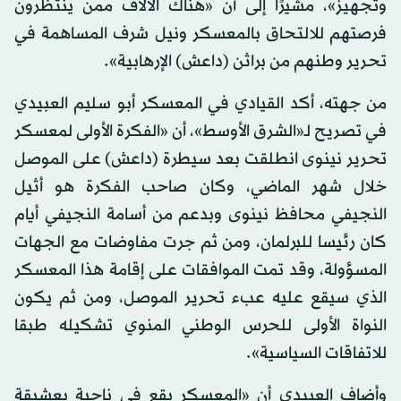
وتجهيز»، مشيرًا إلى أن «هناك الآلاف ممن ينتظرون
فرصتهم للالتحاق بالمعسكر ونيل شرف المساهمة في
تحرير وطنهم من براثن (داعش) الإرهابية».
من جهته، أكد القيادي في المعسكر أبو سليم العبيدي
في تصريح لـ«الشرق الأوسط»، أن «الفكرة الأولى لمعسكر
تحرير نينوى انطلقت بعد سيطرة (داعش) على الموصل
خلال شهر الماضي، وكان صاحب الفكرة هو أثيل
النجيفي محافظ نينوى وبدعم من أسامة النجيفي أيام
كان رئيسا للبرلمان، ومن ثم جرت مفاوضات مع الجهات
المسؤولة، وقد تمت الموافقات على إقامة هذا المعسكر
الذي سيقع عليه عبء تحرير الموصل، ومن ثم يكون
النواة الأولى للحرس الوطني المنوي تشكيله طبقا
للاتفاقات السياسية».
وأضاف العبيدي أن «المعسكر يقع في ناحية بعشيقة