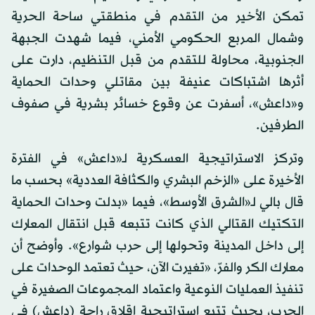
تمكن الأخير من التقدم في منطقتي ساحة الحرية
وشمال المربع الحكومي الأمني، فيما شهدت الجبهة
الجنوبية، محاولة للتقدم من قبل التنظيم، دارت على
أثرها اشتباكات عنيفة بين مقاتلي وحدات الحماية
و«داعش»، أسفرت عن وقوع خسائر بشرية في صفوف
الطرفين.
وتركز الاستراتيجية العسكرية لـ«داعش» في الفترة
الأخيرة على «الزخم البشري والكثافة العددية» بحسب ما
قال بالي لـ«الشرق الأوسط»، فيما «بدلت وحدات الحماية
التكتيك القتالي الذي كانت تتبعه قبل انتقال المعارك
إلى داخل المدينة وتحولها إلى حرب شوارع». وأوضح أن
معارك الكر والفرّ، «تغيرت الآن، حيث تعتمد الوحدات على
تنفيذ العمليات النوعية واعتماد المجموعات الصغيرة في
الحرب، بحيث تتبع استراتيجية إقلاق راحة (داعش) في