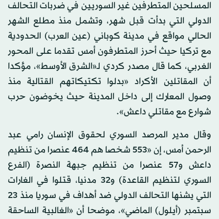
المسلحين المتطرفين غير السوريين في ضربات التحالف
الدولي التي بدأت قبل شهر، وتشمل منذ مطلع الشهر
الحالي مواقع في مدينة كوباني (عين العرب) الحدودية
مع تركيا حيث أحرز المتطرفون أمس تقدما على المحور
الغربي، كما قال مصدر كردي لـ«الشرق الأوسط»، مؤكدا
أن المقاتلين الأكراد «بدلوا تكتيكاتهم القتالية منذ
وصول المعارك إلى داخل المدينة حيث يخوضون حرب
شوارع مع مقاتلي داعش».
وقال مدير المرصد السوري لحقوق الإنسان رامي عبد
الرحمن أمس، إن «553 شخصا هم 464 عنصرا من تنظيم
داعش و57 عنصرا من تنظيم جبهة النصرة (الفرع
السوري لتنظيم القاعدة) و32 مدنيا، قتلوا في الغارات
التي يشنها التحالف الدولي ضد أهداف في سوريا منذ 23
سبتمبر (أيلول) الماضي»، موضحا أن «الغالبية الساحقة