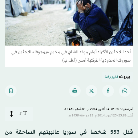
أحد اللاجئين الأكراد أمام موقد الشاي في مخيم «روجوفا» للاجئين في
سوروك الحدودية التركية أمس (أ.ف.ب)
بيروت:
نذير رضا
آخر تحديث: 03:20-24 أكتوبر 2014 م ـ 01 مُحرَّم 1436 هـ
T
T
نُشر: 23:59-23 أكتوبر 2014 م ـ 29 ذو الحِجّة 1435 هـ
قتل 553 شخصا في سوريا غالبيتهم الساحقة من