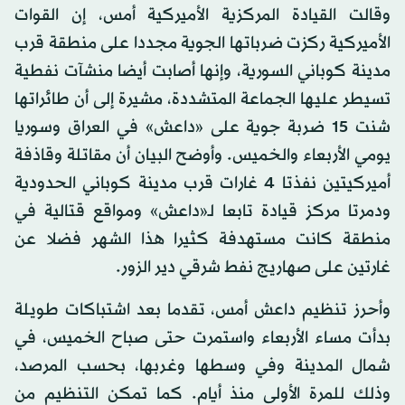
وقالت القيادة المركزية الأميركية أمس، إن القوات
الأميركية ركزت ضرباتها الجوية مجددا على منطقة قرب
مدينة كوباني السورية، وإنها أصابت أيضا منشآت نفطية
تسيطر عليها الجماعة المتشددة، مشيرة إلى أن طائراتها
شنت 15 ضربة جوية على «داعش» في العراق وسوريا
يومي الأربعاء والخميس. وأوضح البيان أن مقاتلة وقاذفة
أميركيتين نفذتا 4 غارات قرب مدينة كوباني الحدودية
ودمرتا مركز قيادة تابعا لـ«داعش» ومواقع قتالية في
منطقة كانت مستهدفة كثيرا هذا الشهر فضلا عن
غارتين على صهاريج نفط شرقي دير الزور.
وأحرز تنظيم داعش أمس، تقدما بعد اشتباكات طويلة
بدأت مساء الأربعاء واستمرت حتى صباح الخميس، في
شمال المدينة وفي وسطها وغربها، بحسب المرصد،
وذلك للمرة الأولى منذ أيام. كما تمكن التنظيم من