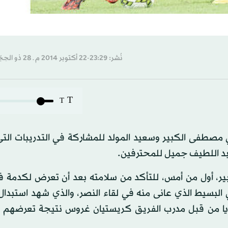
نُشر: 23:29-22 أكتوبر 2014 م ـ 28 ذو الحِجّة 1435 هـ
T
T
ي مصطفى الكبير وسعيد المولد للمشاركة في التدريبات الت
عبد اللطيف جميل للمحترفين.
ر، أول من أمس، للتأكد من سلامته بعد أن تعرض لكدمة ف
 البسيط الذي عانى منه في لقاء النصر، والذي شهد استبدال 
 من قبل مدرب الفريق كريستيان غروس نتيجة تعرضهم ل