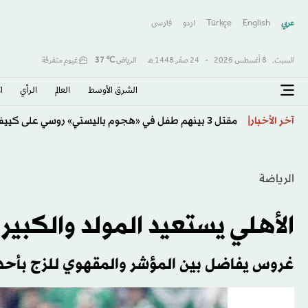
عربي
English
Türkçe
اردو
فارسى
السبت,
8 أغسطس 2026
-
24 صفَر 1448 هـ
الرياض
℃
37
غيوم متفرقة
الشرق الأوسط​
العالم
الرأي
ا
كولومبيا تتحول لليمين وتنصّب حليف ترمب «دي لا إسبرييا
آخر الأخبار
الرياضة
الأهلي يستعيد المولد والكبير 
غروس يفاضل بين المؤشر والمقهوي للزج بأحد