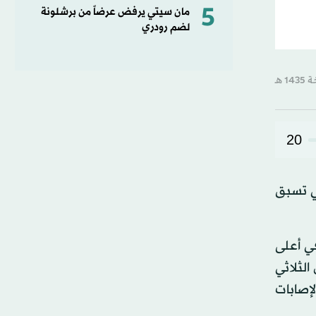
5
مان سيتي يرفض عرضاً من برشلونة
لضم رودري
20
ي تسبق
ي أعلى
الثلاثي
إصابات