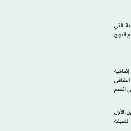
ة التي
ع النهج
 إضافية
الشافي
ي انضم
، الأول
 الضيقة