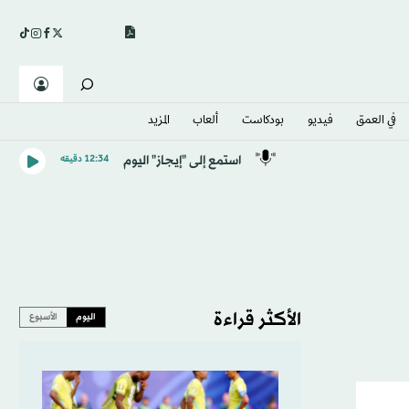
في العمق
فيديو
بودكاست
ألعاب
المزيد
استمع إلى "إيجاز" اليوم
12:34 دقيقه
الأكثر قراءة
اليوم
الأسبوع