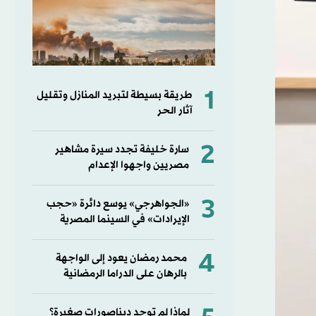
1
طريقة بسيطة لتبريد المنازل وتقليل
آثار الحر
2
سارة خليفة تجدد سيرة مشاهير
مصريين واجهوا الإعدام
3
«الجواهرجي» يوسع دائرة «حجب
الإيرادات» في السينما المصرية
4
محمد رمضان يعود إلى الواجهة
بالرهان على الدراما الرمضانية
لماذا لم توجد ديناصورات صغيرة؟