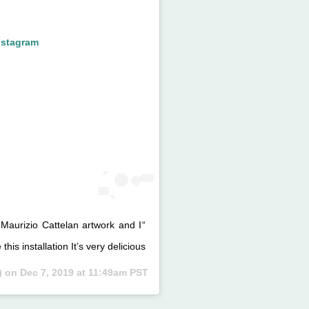
nstagram
 Maurizio Cattelan artwork and I
 this installation It’s very delicious
) on
Dec 7, 2019 at 11:49am PST