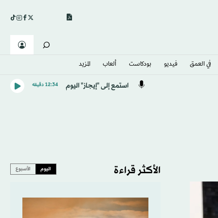
في العمق
فيديو
بودكاست
ألعاب
المزيد
استمع إلى "إيجاز" اليوم
12:34 دقيقه
الأكثر قراءة
اليوم
الأسبوع