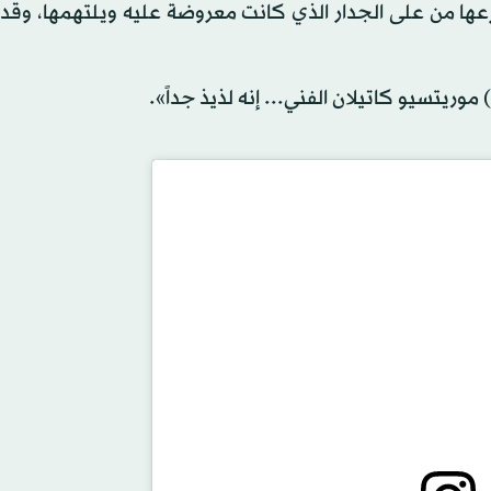
تزعها من على الجدار الذي كانت معروضة عليه ويلتهمها، وق
وريتسيو كاتيلان الفني... إنه لذيذ جداً».