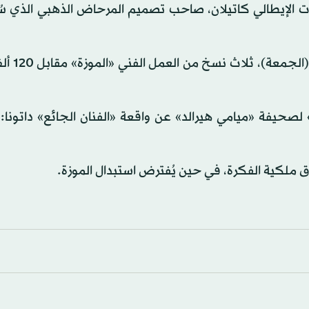
ات الإيطالي كاتيلان، صاحب تصميم المرحاض الذهبي الذي سُ
كان معرض «بيروتين» للفن في ف
صحيفة «ميامي هيرالد» عن واقعة «الفنان الجائع» داتونا: 
 ملكية الفكرة، في حين يُفترض استبدال الموزة.