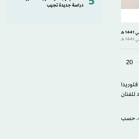
5
دراسة جديدة تجيب
20
لوريدا
د للفنان
»، حسب