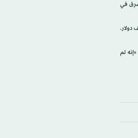
رِق في
لوريدا باع، أول من أمس (الجمعة)، ثلاث نسخ من العمل الفني «الموزة» مقابل 120 ألف دولار،
«إنه لم