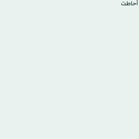
د أحاطت