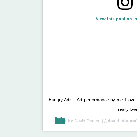
View this post on I
“Hungry Artist” Art performance by me I love
really love
A post shared by
David Datuna
(@david_datuna