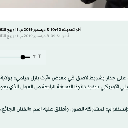
آخر تحديث: 10:40-8 ديسمبر 2019 م ـ 11 ربيع الثاني 1441 هـ
نُشر: 09:51-8 ديسمبر 2019 م ـ 11 ربيع الثاني 1441 هـ
T
T
على جدار بشريط لاصق في معرض «آرت بازل ميامي» بولاية ف
لفنان التشكيلي الأميركي ديفيد داتونا النسخة الرابعة من العمل الذي يعو
إنستغرام» لمشاركة الصور، وأطلق عليه اسم «الفنان الجائع