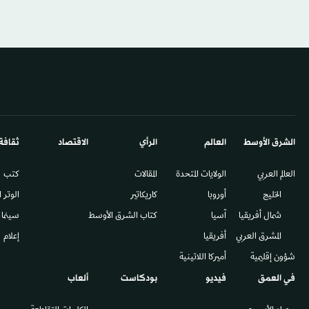
الشرق الأوسط​
العالم
الرأي
الاقتصاد
ثقافة
العالم العربي
الولايات المتحدة
المقالات
كتب
الخليج
أوروبا
كاريكاتير
الوتر 
شمال أفريقيا
آسيا
كتاب الشرق الأوسط
سينما
المشرق العربي
أفريقيا
إعلام
شؤون إقليمية
أميركا اللاتينية
في العمق
فيديو
بودكاست
ألعاب