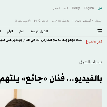
عربي
English
Türkçe
اردو
فارسى
الجمعة,
7 أغسطس 2026
-
23 صفَر 1448 هـ
الرياض
℃
44
غيوم متفرقة
الشرق الأوسط​
العالم
الرأي
ا
سلتا فيغو يتعاقد مع الحارس التركي ألتاي بايندير على سبيل
آخر الأخبار
يوميات الشرق
بالفيديو... فنان «جائع» يلتهم «موزة» ب