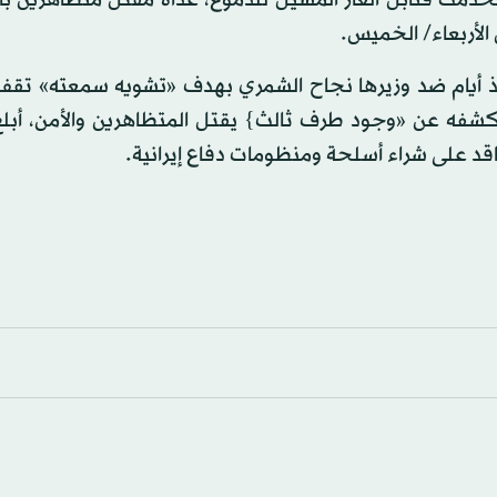
خدمت قنابل الغاز المسيل للدموع، غداة مقتل متظاهرين ب
 منذ أيام ضد وزيرها نجاح الشمري بهدف «تشويه سمعته» تقف
شفه عن «وجود طرف ثالث} يقتل المتظاهرين والأمن، أبل
قد على شراء أسلحة ومنظومات دفاع إيرانية.