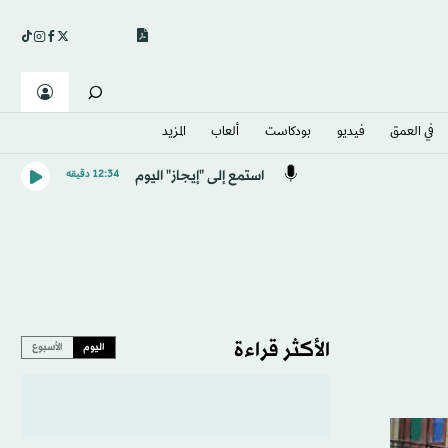
في العمق
فيديو
بودكاست
ألعاب
المزيد
استمع إلى "إيجاز" اليوم
12:34 دقيقه
الأكثر قراءة
اليوم
الأسبوع