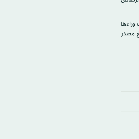
الرصاص
 وراءها
غ مصدر