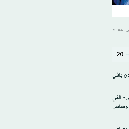
20
ن باقي
» التي
الأمن الرصاص