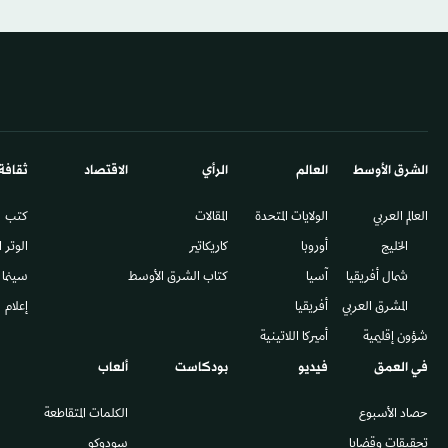
الشرق الأوسط​
العالم
الرأي
الاقتصاد
ثقافة
العالم العربي
الولايات المتحدة
المقالات
كتب
الخليج
أوروبا
كاريكاتير
الوتر 
شمال أفريقيا
آسيا
كتاب الشرق الأوسط
سينما
المشرق العربي
أفريقيا
إعلام
شؤون إقليمية
أميركا اللاتينية
في العمق
فيديو
بودكاست
ألعاب
حصاد الأسبوع
الكلمات المتقاطعة
تحقيقات وقضايا
سودوكو