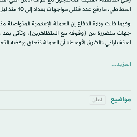
وفي العاصمة، اشتبك المحتجون مع قوات الأمن التي است
المطاطي، ما رفع عدد قتلى مواجهات بغداد إلى 10 منذ ليل الأربعاء/ الخميس.
وفيما قالت وزارة الدفاع إن الحملة الإعلامية المتواصلة
جهات متضررة من {وقوفه مع المتظاهرين}، وتأتي بعد ك
استخباراتي «الشرق الأوسط» أن الحملة تتعلق برفضه التعا
المزيد...
مواضيع
لبنان