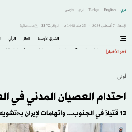
عربي
English
Türkçe
اردو
فارسى
الجمعة,
7 أغسطس 2026
-
23 صفَر 1448 هـ
الرياض
℃
33
سماء صافية
الشرق الأوسط​
العالم
الرأي
ا
جيل جديد على أعتاب قيادة البرازيل... 10 مواهب يعوّل عليها أنشيلوتي
آخر الأخبار
أولى
احتدام العصيان المدني في ال
13 قتيلاً في الجنوب... واتهامات لإيران بـ«تشويه سمعة» وزير الدفاع