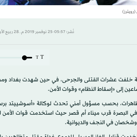
(رويترز)
نُشر: 05:57-25 نوفمبر 2019 م ـ 28 ربيع الأول 1441 هـ
T
T
امية خلفت عشرات القتلى والجرحى، في حين شهدت بغداد ومد
ين إلى «إسقاط النظام» وقوات الأمن.
مظاهرات، بحسب مسؤول أمني تحدث لوكالة «أسوشييتد برس
رت أن 13 متظاهراً قُتِلوا، و150 جُرِحوا، أمس. وقُتل 7 في البصرة قرب ميناء أم قصر حيث استخدمت قوات 