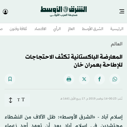
الرئيسية
الشرق الأوسط​
العالم
الرأي
الاقتصاد
ثقافة وفنون
صح
العالم
المعارضة الباكستانية تكثف الاحتجاجات
للإطاحة بعمران خان
T
نُشر: 00:23-14 نوفمبر 2019 م ـ 17 ربيع الأول 1441 هـ
T
إسلام آباد - «الشرق الأوسط»: ظل الآلاف من النشطاء
محتشدين في إسلام آباد بعد أن تعهد أحد زعماء