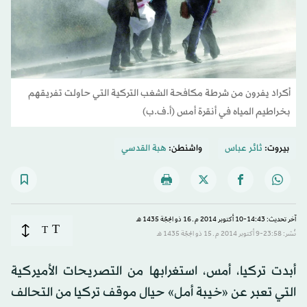
أكراد يفرون من شرطة مكافحة الشغب التركية التي حاولت تفريقهم
بخراطيم المياه في أنقرة أمس (أ.ف.ب)
بيروت:
ثائر عباس
واشنطن:
هبة القدسي
آخر تحديث: 14:43-10 أكتوبر 2014 م ـ 16 ذو الحِجّة 1435 هـ
T
T
نُشر: 23:58-9 أكتوبر 2014 م ـ 15 ذو الحِجّة 1435 هـ
أبدت تركيا، أمس، استغرابها من التصريحات الأميركية
التي تعبر عن «خيبة أمل» حيال موقف تركيا من التحالف