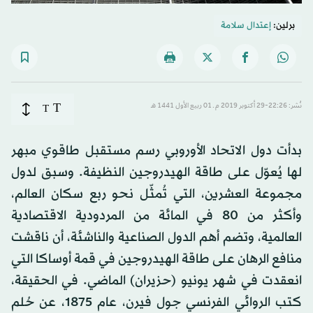
برلين:
إعتدال سلامة
T
نُشر: 22:26-29 أكتوبر 2019 م ـ 01 ربيع الأول 1441 هـ
T
بدأت دول الاتحاد الأوروبي رسم مستقبل طاقوي مبهر
لها يُعوّل على طاقة الهيدروجين النظيفة. وسبق لدول
مجموعة العشرين، التي تُمثّل نحو ربع سكان العالم،
وأكثر من 80 في المائة من المردودية الاقتصادية
العالمية، وتضم أهم الدول الصناعية والناشئة، أن ناقشت
منافع الرهان على طاقة الهيدروجين في قمة أوساكا التي
انعقدت في شهر يونيو (حزيران) الماضي. في الحقيقة،
كتب الروائي الفرنسي جول فيرن، عام 1875، عن حُلم