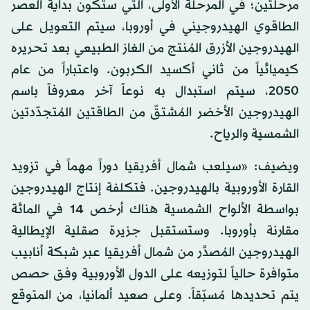
مرحلتين؛ في المرحلة الأولى، التي ستكون بداية العصر
الطاقوي الهيدروجيني في أوروبا، سيتم التعويل على
الهيدروجين الأزرق المُنتج من الغاز الطبيعي بعد تحريره
كيميائياً من ثاني أكسيد الكربون. واعتباراً من عام
2050، سيتم استبدال به نوعاً آخر معروفاً باسم
الهيدروجين الأخضر المُشتقّ من الطاقتين المُتجدّدتين
الشمسية والرياح.
ويضيف: «سيلعب شمال أفريقيا دوراً مهماً في تزويد
القارة الأوروبية بالهيدروجين. فتكلفة إنتاج الهيدروجين
بواسطة الألواح الشمسية هناك أرخص 14 في المائة
مقارنة بأوروبا. وستستقبل جزيرة صقلية الإيطالية
الهيدروجين المُصدَّر من شمال أفريقيا عبر شبكة أنابيب
متوافرة حالياً لتوزيعه على الدول الأوروبية وفق حصص
يتم تحديدها مُسبّقاً. وعلى صعيد ألمانيا، من المتوقع