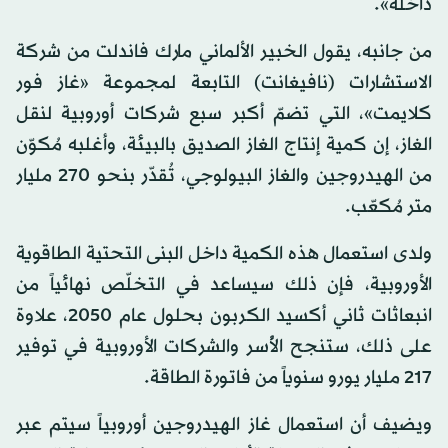
داخله».
من جانبه، يقول الخبير الألماني مارك فاندلت من شركة
الاستشارات (نافيغانت) التابعة لمجموعة «غاز فور
كلايمت»، التي تضمّ أكبر سبع شركات أوروبية لنقل
الغاز، إن كمية إنتاج الغاز الصديق بالبيئة، وأغلبه مُكوّن
من الهيدروجين والغاز البيولوجي، تُقدّر بنحو 270 مليار
متر مُكعّب.
ولدى استعمال هذه الكمية داخل البنى التحتية الطاقوية
الأوروبية، فإن ذلك سيساعد في التخلّص نهائياً من
انبعاثات ثاني أكسيد الكربون بحلول عام 2050، علاوة
على ذلك، ستنجح الأُسر والشركات الأوروبية في توفير
217 مليار يورو سنوياً من فاتورة الطاقة.
ويضيف أن استعمال غاز الهيدروجين أوروبياً سيتم عبر