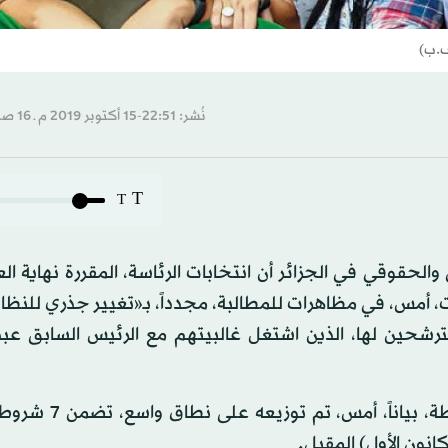
ف.ب)
نُشر: 22:51-15 أكتوبر 2019 م ـ 16 صفَر 1441 هـ
T
T
حقوقي في الجزائر أن انتخابات الرئاسة، المقررة نهاية الع
 أمس، في مظاهرات للمطالبة، مجدداً، بـ«تغيير جذري للنظا
ترشحين لها، الذين اشتغل غالبيتهم مع الرئيس السابق عبد
وأصدرت 20 شخصية، معظمهم يعارضون سياسات السلطة، بي