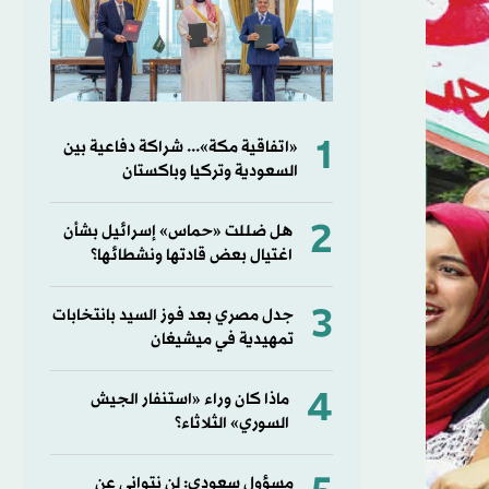
1
«اتفاقية مكة»... شراكة دفاعية بين
السعودية وتركيا وباكستان
2
هل ضللت «حماس» إسرائيل بشأن
اغتيال بعض قادتها ونشطائها؟
3
جدل مصري بعد فوز السيد بانتخابات
تمهيدية في ميشيغان
4
ماذا كان وراء «استنفار الجيش
السوري» الثلاثاء؟
مسؤول سعودي: لن نتوانى عن