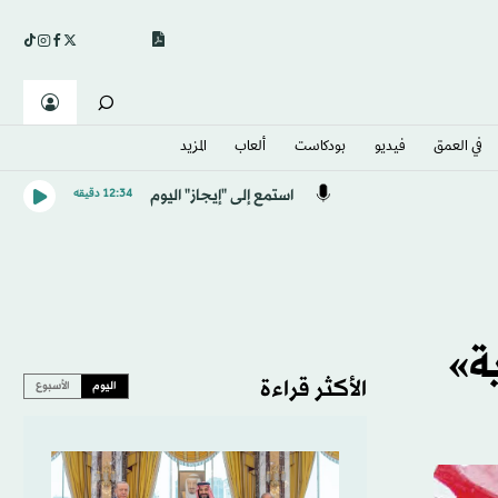
في العمق
فيديو
بودكاست
ألعاب
المزيد
استمع إلى "إيجاز" اليوم
12:34 دقيقه
الأكثر قراءة
اليوم
الأسبوع