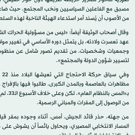
مسبق مع الفاعلين السياسيين ونخب المجتمع، حيث ضاعت 
من الأصوب أن يُسند أمر استدعاء الهيئة الناخبة لهذه السلط
وقال أصحاب الوثيقة أيضاً: «ليس من مسؤولية الحراك الش
عهد تعسرت ولادته، بل يتمثل دوره الأساسي في تغيير مواز
وجمعيات وشخصيات، من تقديم تصور شامل عن منظومة ح
لتسيير شؤون الدولة والمجتمع».
مظاهرات بالعاصمة وبالمدن الكبرى، طالبوا فيها بالإفراج
بـ«المس
من الوصول إلى المقرات والمباني الرسمية.
من جهته، حذر قائد الجيش، أمس، أثناء وجوده بمقر قياد
المسار الانتخابي المصيري، ويحاول يائساً أن يشوش على 