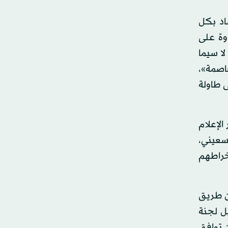
اد بكل
وة على
لا سيما
اصمة»،
ى طاولة
الإعلام
تسعيني،
نخراطهم
عن طريق
ل لجنة
 توافق