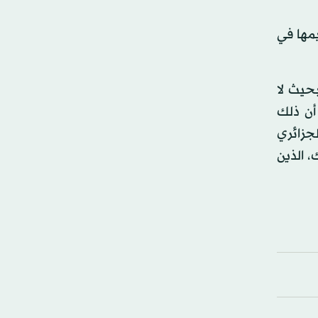
رار على تنظيمها في
حيث لا
أن ذلك
جزائري
 الذين