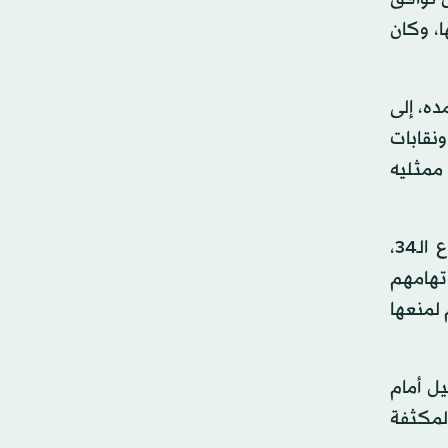
، وكان
ده، إلى
ونقابات
ممثليه
وفي سياق حركة الاحتجاج التي تعيشها البلاد منذ 22 فبراير (شباط) الماضي، نظم طلاب الجامعة، أمس، للأسبوع الـ34،
اتهامهم
 صارم لمنعها
ل أمام
المكثفة