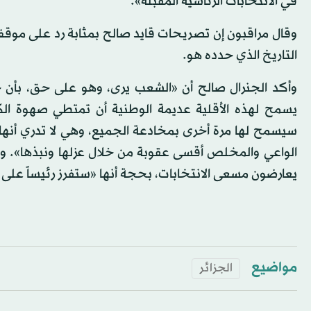
في الانتخابات الرئاسية المقبلة».
التاريخ الذي حدده هو.
وأكد الجنرال صالح أن «الشعب يرى، وهو على حق، بأن 
يسمح لهذه الأقلية عديمة الوطنية أن تمتطي صهوة الك
سيسمح لها مرة أخرى بمخادعة الجميع، وهي لا تدري أنها
الواعي والمخلص أقسى عقوبة من خلال عزلها ونبذها». وي
يعارضون مسعى الانتخابات، بحجة أنها «ستفرز رئيساً عل
مواضيع
الجزائر