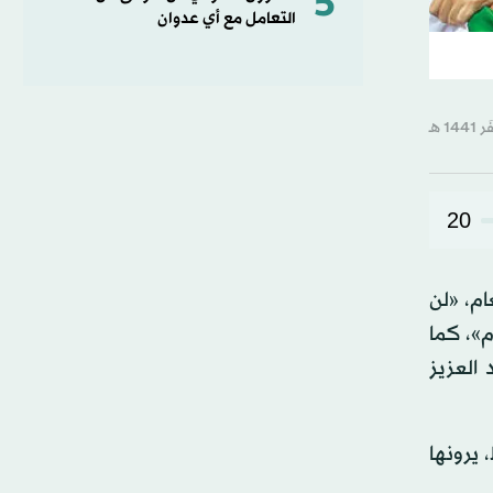
5
التعامل مع أي عدوان
20
ام، «لن
م»، كما
 العزيز
اناً، أمس، تم توزيعه على نطاق واسع، تضمن 7 شروط، يرونها