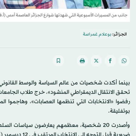
جانب من المسيرات الأسبوعية التي شهدتها شوارع الجزائر العاصمة أمس (أ.
الجزائر:
بوعلام غمراسة
بينما أكدت شخصيات من عالم السياسة والوسط القانوني وال
تحقق الانتقال الديمقراطي المنشود»، خرج طلاب الجامعات،
رفضوا «الانتخابات التي تنظمها العصابات»، وهاجموا الم
بوتفليقة.
ضرورية قبل التوجه إلى الانتخاب المرتقب في 12 ديسمبر (كانون الأول) المقبل.