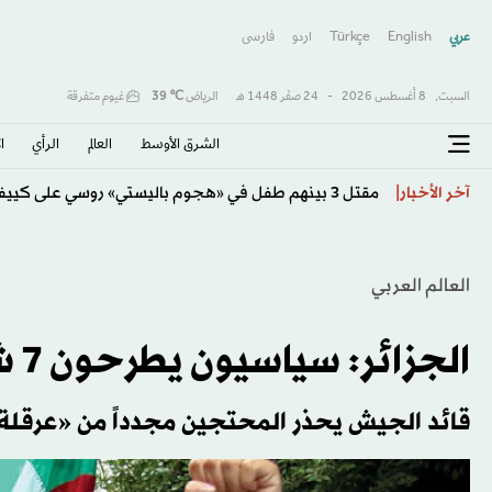
عربي
English
Türkçe
اردو
فارسى
السبت,
8 أغسطس 2026
-
24 صفَر 1448 هـ
الرياض
℃
39
غيوم متفرقة
الشرق الأوسط​
العالم
الرأي
ا
كولومبيا تتحول لليمين وتنصّب حليف ترمب «دي لا إسبرييا
آخر الأخبار
العالم العربي
الجزائر: سياسيون يطرحون 7 شروط «ضرورية» لإنجاح «الرئاسية»
قائد الجيش يحذر المحتجين مجدداً من «عرقلة ا