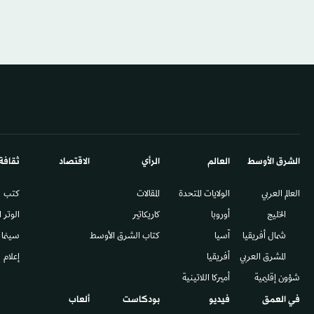
الشرق الأوسط​
العالم
الرأي
الاقتصاد
ثقافة
العالم العربي
الولايات المتحدة
المقالات
كتب
الخليج
أوروبا
كاريكاتير
الوتر 
شمال أفريقيا
آسيا
كتاب الشرق الأوسط
سينما
المشرق العربي
أفريقيا
إعلام
شؤون إقليمية
أميركا اللاتينية
في العمق
فيديو
بودكاست
ألعاب