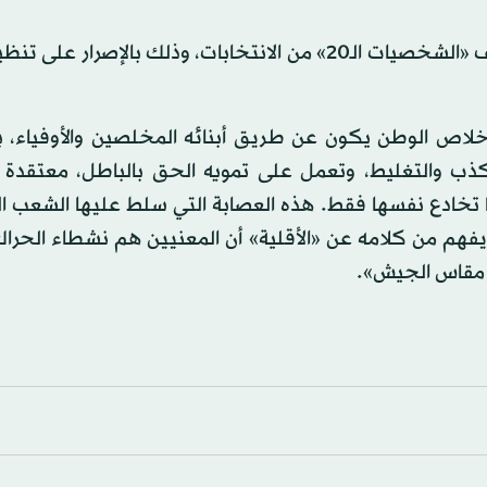
وقال مراقبون إن تصريحات قايد صالح بمثابة رد على موقف «الشخصيات الـ20» من الانتخابات، وذلك بالإص
خلاص الوطن يكون عن طريق أبنائه المخلصين والأوفياء، ب
ذب والتغليط، وتعمل على تمويه الحق بالباطل، معتقدة 
 تخادع نفسها فقط. هذه العصابة التي سلط عليها الشعب ال
فهم من كلامه عن «الأقلية» أن المعنيين هم نشطاء الحراك،
ى مقاس الجيش».