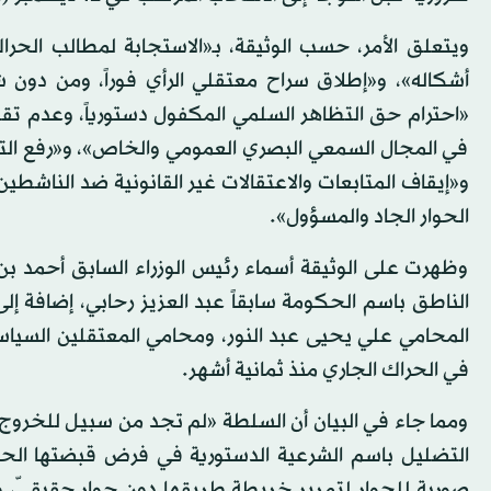
ويتعلق الأمر، حسب الوثيقة، بـ«الاستجابة لمطالب الح
أشكاله»، و«إطلاق سراح معتقلي الرأي فوراً، ومن دون
«احترام حق التظاهر السلمي المكفول دستورياً، وعدم تقي
في المجال السمعي البصري العمومي والخاص»، و«رفع الت
و«إيقاف المتابعات والاعتقالات غير القانونية ضد الناشطي
الحوار الجاد والمسؤول».
وظهرت على الوثيقة أسماء رئيس الوزراء السابق أحمد بن بي
الناطق باسم الحكومة سابقاً عبد العزيز رحابي، إضافة إ
المحامي علي يحيى عبد النور، ومحامي المعتقلين السياسي
في الحراك الجاري منذ ثمانية أشهر.
ومما جاء في البيان أن السلطة «لم تجد من سبيل للخروج من
التضليل باسم الشرعية الدستورية في فرض قبضتها الحد
صورية للحوار لتمرير خريطة طريقها دون حوار حقيقيّ،