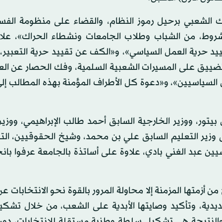
راك الشعبي برحيل رموز النظام، والقضاء على منظومة الفس
 شروط، من الشباب وطلاب الجامعات ونشطاء الحراك»، علا
يد حرية العمل السياسي»، و«الكف عن تقييد حرية التعبير، 
ضييق على المسيرات الشعبية السلمية، وفك الحصار عن الع
ن السياسيين»، و«دعوة كل الأطراف المؤمنة بهذه المطالب إل
تور، ووزير الخارجية السابق أحمد طالب الإبراهيمي، ووزير 
لى وزير التعليم السابق علي بن محمد، وشيخ الحقوقيين، ال
ين عبد الغني بادي، علاوة على أساتذة بالجامعة عرفوا با
 أزمتها المزمنة إلا محاولة المرور بالقوة نحو الانتخابات 
يدية، وتأكيد وصايتها الأبدية على الشعب، من خلال تشكي
 والنتيجة هي تشكيل سلطة وطنية مستقلة للانتخابات، دون