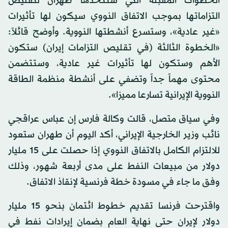
الخطوات المقبلة التي ستتخذها طهران لتقليص
التزاماتها بموجب الاتفاق النووي سيكون لها تأثيرات
«غير عادية»، وستسرع أنشطتها النووية. وأوضح قائلاً:
«الخطوة الثالثة (في تقليص التزامات إيران) ستكون
الأهم وستكون لها تأثيرات غير عادية، وستتضمن
محتوى مهماً جداً وتضفي على أنشطة منظمة الطاقة
النووية الإيرانية تسارعا مميزا».
وفي سياق متصل، قالت وكالة فارس إن عباس عراقجي
نائب وزير الخارجية الإيراني، أكد اليوم أن طهران ستعود
للالتزام الكامل بالاتفاق النووي إذا حصلت على 15 مليار
دولار من مبيعات النفط على مدى أربعة شهور، وذلك
وفق ما جاء في مسودة خطة فرنسية لإنقاذ الاتفاق.
واقترحت فرنسا تقديم خطوط ائتمان بنحو 15 مليار
دولار لإيران حتى نهاية العام بضمان إيرادات نفط في