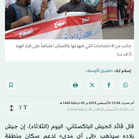
جانب من الاحتجاجات التي شهدتها باكستان اعتراضاً على قرار الهند
(أ.ف.ب)
إسلام آباد:
«الشرق الأوسط»
آخر تحديث: 13:58-6 أغسطس 2019 م ـ 05 ذو الحِجّة 1440 هـ
T
T
نُشر: 13:26-6 أغسطس 2019 م ـ 05 ذو الحِجّة 1440 هـ
قال قائد الجيش الباكستاني، اليوم (الثلاثاء)، إن جيش
بلاده سيذهب «إلى أي مدى» لدعم سكان منطقة