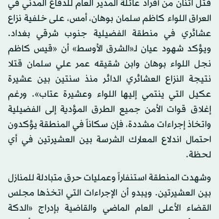
قُتل اثنان من أفراد عائلة المدير العام للدفاع المدني في
العراق اللواء كاظم سلمان بوهان، أمس، على خلفية نزاع
عشائري في منطقة الفضيلية جنوب شرقي بغداد.
ويؤكد شهود عيان لـ«الشرق الأوسط» أن «قيس كاظم
نجل اللواء بوهان وابن شقيقه عمر علي سلمان قتلا
نتيجة النزاع العشائري الدائر منذ سنتين بين عشيرة
عكيل التي ينتمي إليها اللواء وعشيرة عتاب». ورغم
إغلاق قوات الأمن جميع الطرق المؤدية إلى الفضيلية
واتخاذ إجراءات مشددة، فإن سكاناً في المنطقة يؤكدون
احتمال اندلاع المعارك الشرسة بين العشيرتين في أي
لحظة.
وشهدت المنطقة استنفاراً وعمليات حرق متبادلة للمنازل
بين العشيرتين. ويبدو أن الإجراءات التي اتخذها مجلس
القضاء الأعلى العام الماضي والقاضية بإدراج «الدكة