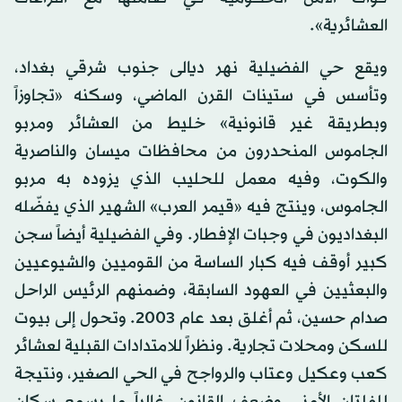
العشائرية».
ويقع حي الفضيلية نهر ديالى جنوب شرقي بغداد،
وتأسس في ستينات القرن الماضي، وسكنه «تجاوزاً
وبطريقة غير قانونية» خليط من العشائر ومربو
الجاموس المنحدرون من محافظات ميسان والناصرية
والكوت، وفيه معمل للحليب الذي يزوده به مربو
الجاموس، وينتج فيه «قيمر العرب» الشهير الذي يفضّله
البغداديون في وجبات الإفطار. وفي الفضيلية أيضاً سجن
كبير أوقف فيه كبار الساسة من القوميين والشيوعيين
والبعثيين في العهود السابقة، وضمنهم الرئيس الراحل
صدام حسين، ثم أغلق بعد عام 2003. وتحول إلى بيوت
للسكن ومحلات تجارية. ونظراً للامتدادات القبلية لعشائر
كعب وعكيل وعتاب والرواجح في الحي الصغير، ونتيجة