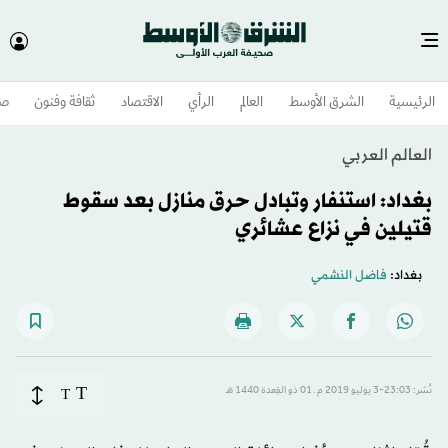
الرئيسية
الشرق الأوسط​
العالم
الرأي
الاقتصاد
ثقافة وفنون
صح
العالم العربي
بغداد: استنفار وتبادل حرق منازل بعد سقوط
قتيلين في نزاع عشائري
بغداد:
فاضل النشمي
T
نُشر: 23:03-3 يوليو 2019 م ـ 01 ذو القِعدة 1440 هـ
T