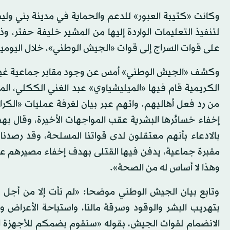
وكانت «كتيبة العبور» للدعم والحماية في مدينة بني ولي
لتنفيذ التعليمات الواردة إليها من المشير خليفة حفتر،
على قوات السراج إلى قوات «الجيش الوطني»، خلال اليومي
وكشف «الجيش الوطني» أمس عن وجود مقابر جماعية غير م
الكريمية قام فيها «الميليشياوي» عبد الغني الككلي، ال
من رد فعل أهاليهم. واتهم عبر بيان لغرفة عمليات «الكر
إخفاء خسائرها البشرية عقب المواجهات الأخيرة، وقال به
بالادعاء بأنهم معتقلون لدى قواتنا المسلحة، وقد رصدن
مقبرة جماعية، يدفن فيها القتلى بهدف إخفاء مصيرهم عن
وهذا لا أساس له من الصحة».
وتابع بيان الجيش الوطني موضحا: «لم نأت إلا من أجل 
بتهريب البشر والوقود وسرقة مالنا، واستباحة الأعراض وإذ
الانضمام لقوات الجيش، بقوله «سنقوم بضمكم للأجهزة ا