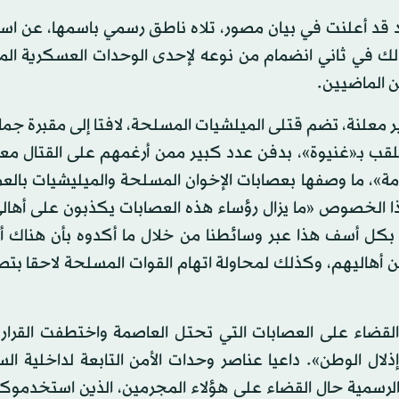
د قد أعلنت في بيان مصور، تلاه ناطق رسمي باسمها، عن اس
 وذلك في ثاني انضمام من نوعه لإحدى الوحدات العسكرية ا
ن الماضيين.
علنة، تضم قتلى الميلشيات المسلحة، لافتا إلى مقبرة جما
ملقب بـ«غنيوة»، بدفن عدد كبير ممن أرغمهم على القتال مع
امة»، ما وصفها بعصابات الإخوان المسلحة والميليشيات بال
ذا الخصوص «ما يزال رؤساء هذه العصابات يكذبون على أهال
ا بكل أسف هذا عبر وسائطنا من خلال ما أكدوه بأن هناك أ
 أهاليهم، وكذلك لمحاولة اتهام القوات المسلحة لاحقا بتص
القضاء على العصابات التي تحتل العاصمة واختطفت القرار،
لال الوطن». داعيا عناصر وحدات الأمن التابعة لداخلية الس
لرسمية حال القضاء على هؤلاء المجرمين، الذين استخدموكم