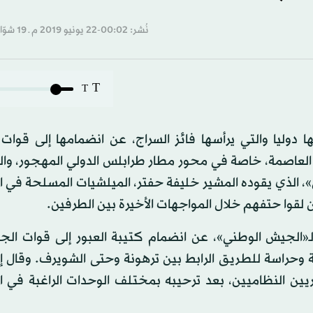
نُشر: 00:02-22 يونيو 2019 م ـ 19 شوّال 1440 هـ
T
T
دوليا والتي يرأسها فائز السراج، عن انضمامها إلى قوات
 العاصمة، خاصة في محور مطار طرابلس الدولي المهجور، وا
، الذي يقوده المشير خليفة حفتر، الميلشيات المسلحة في ا
ن لقوا حتفهم خلال المواجهات الأخيرة بين الطرفين.
ة لـ«الجيش الوطني»، عن انضمام كتيبة العبور إلى قوات ا
ة وحراسة للطريق الرابط بين ترهونة وحتى الشويرف. وقال إ
ين النظاميين، بعد ترحيبه بمختلف الوحدات الراغبة في ال