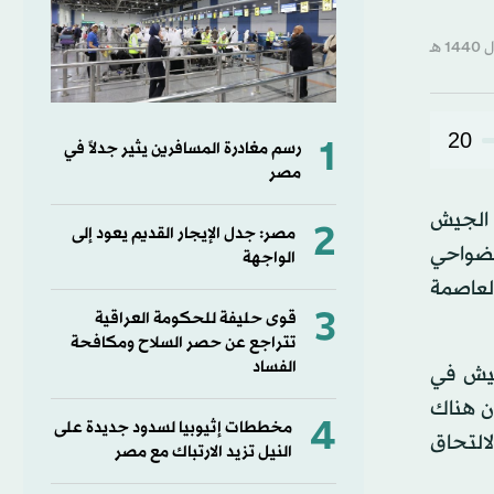
20
1
رسم مغادرة المسافرين يثير جدلاً في
مصر
 الجيش
2
مصر: جدل الإيجار القديم يعود إلى
لضواحي
الواجهة
لعاصمة
3
قوى حليفة للحكومة العراقية
تتراجع عن حصر السلاح ومكافحة
الفساد
لجيش في
ن هناك
4
مخططات إثيوبيا لسدود جديدة على
التحاق
النيل تزيد الارتباك مع مصر