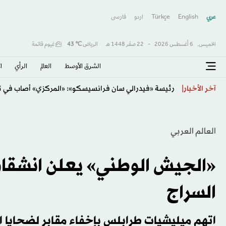
عربي
English
Türkçe
اردو
فارسى
الخميس,
6 أغسطس 2026
-
22 صفَر 1448 هـ
الرياض
℃
43
غيوم قاتمة
الشرق الأوسط​
العالم
الرأي
ا
استقرار عوائد سندات منطقة اليورو مع ترقب إصدار فرن
آخر الأخبار
العالم العربي
«الجيش الوطني» يعلن انشقا
السراج
اتهم ميليشيات طرابلس بإخفاء مقابر لضحايا ا