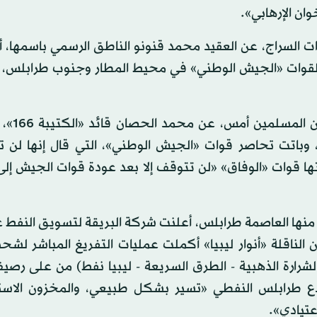
ان الإرهابي».
ت السراج، عن العقيد محمد قنونو الناطق الرسمي باسمها، 
استهدفت تمركزات لقوات «الجيش الوطني» في محيط المطار وجنوب طرابل
ونقلت قناة «ليبيا الأحرار»،
 وباتت تحاصر قوات «الجيش الوطني»، التي قال إنها لن 
تها قوات «الوفاق» «لن تتوقف إلا بعد عودة قوات الجيش إلى
ي منها العاصمة طرابلس، أعلنت شركة البريقة لتسويق النفط 
الناقلة «أنوار ليبيا» أكملت عمليات التفريغ المباشر لشح
الشرارة الذهبية - الطرق السريعة - ليبيا نفط) من على رصي
ع طرابلس النفطي «تسير بشكل طبيعي، والمخزون الاست
عتيادي».