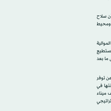
أن سلاح
س، ومحيط
 المحسوبة على جماعة الإخوان المسلمين أمس، عن محمد الحصان قائد «الكتيبة 166»، الموالية
تستطيع
 ما بعد
عن توفر
نتها في
ف ميناء
راتيجي