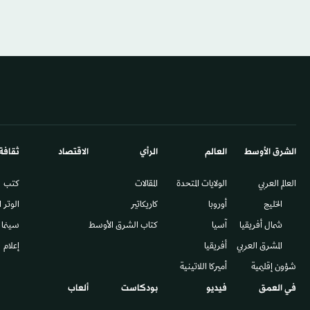
الشرق الأوسط​
العالم
الرأي
الاقتصاد
ثقافة
العالم العربي
الولايات المتحدة
المقالات
كتب
الخليج
أوروبا
كاريكاتير
الوتر 
شمال أفريقيا
آسيا
كتاب الشرق الأوسط
سينما
المشرق العربي
أفريقيا
إعلام
شؤون إقليمية
أميركا اللاتينية
في العمق
فيديو
بودكاست
ألعاب