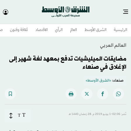
الرئيسية
الشرق الأوسط​
العالم
الرأي
الاقتصاد
ثقافة وفنون
صح
العالم العربي
مضايقات الميليشيات تدفع بمعهد لغة شهير إلى
الإغلاق في صنعاء
صنعاء:
«الشرق الأوسط»
T
نُشر: 02:06-1 يونيو 2019 م ـ 28 رَمضان 1440 هـ
T