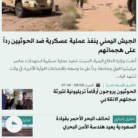
الجيش اليمني ينفذ عملية عسكرية ضد الحوثيين رداً
على هجماتهم
أعلنت وزارة الدفاع اليمنية، السبت، تنفيذ عملية عسكرية استهدفت عناصر
ميليشيا الحوثي وعتادها، رداً على ما وصفته بالاعتداءات الحوثية الأخيرة، في وقت
تشهد فيه…
«الشرق الأوسط» (عدن)
السبت 08/08 - 07:46
الحوثيون يروجون أرقاماً تريليونية لتبرئة
سجلهم الانقلابي
تحالف البحر الأحمر بقيادة
تحليل إخباري
تحليل إخباري
السعودية يعيد هندسة الأمن البحري