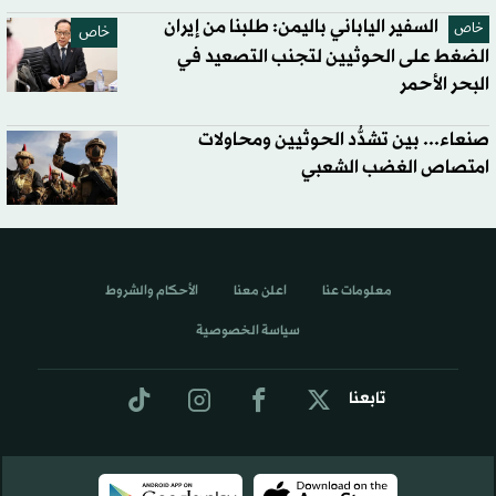
السفير الياباني باليمن: طلبنا من إيران
خاص
خاص
الضغط على الحوثيين لتجنب التصعيد في
البحر الأحمر
صنعاء... بين تشدُّد الحوثيين ومحاولات
امتصاص الغضب الشعبي
معلومات عنا
اعلن معنا
الأحكام والشروط
سياسة الخصوصية
تابعنا