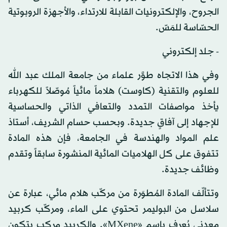
الجروح، والإلكترونيات القابلة للارتداء، والأجهزة الروبوتية
الحسّاسة للمَسّ.
- جلد إلكتروني
وفي هذا الاتجاه طوَّر علماء من جامعة الملك عبد الله
للعلوم والتقنية (كاوست) هلاماً مائياً مُوصّلاً للكهرباء
يأخذ مواصفات التمدد والتعافي الذاتي والحساسية
للإجهاد إلى آفاقٍ جديدة. وبحسب حسام الشريف، أستاذ
علم المواد والهندسة في الجامعة، فإن هذه المادة
تتفوق على كل الهلاميات المائية المنشورة سابقاً وتقدم
وظائف جديدة.
وتتألّف المادة المُطوَرة من مركّب هلام مائي، عبارة عن
سلاسل من البوليمر تحتوي على الماء، ومركّب كربيد
معدني يُعرف باسم «MXene». والكربيد مركب يتكون