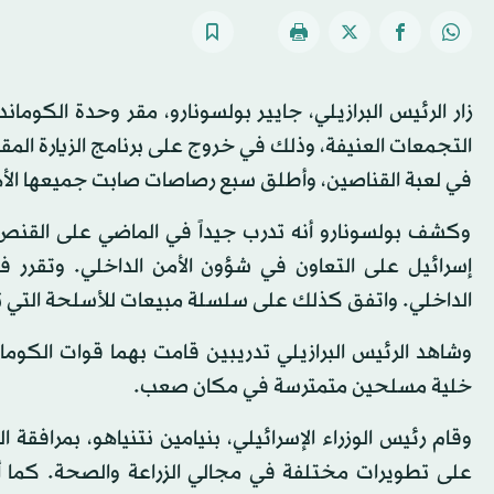
زار الرئيس البرازيلي، جايير بولسونارو، مقر وحدة الك
التجمعات العنيفة، وذلك في خروج على برنامج الزيارة المق
في لعبة القناصين، وأطلق سبع رصاصات صابت جميعها الأ
وكشف بولسونارو أنه تدرب جيداً في الماضي على القنص. 
إسرائيل على التعاون في شؤون الأمن الداخلي. وتقرر ف
الداخلي. واتفق كذلك على سلسلة مبيعات للأسلحة التي 
وشاهد الرئيس البرازيلي تدريبين قامت بهما قوات الكو
خلية مسلحين متمترسة في مكان صعب.
وقام رئيس الوزراء الإسرائيلي، بنيامين نتنياهو، بمرافقة 
على تطويرات مختلفة في مجالي الزراعة والصحة. كما أل