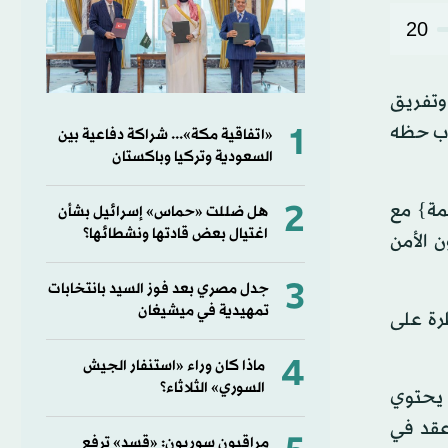
20
وتفريق
1
جرب حظه
«اتفاقية مكة»... شراكة دفاعية بين
السعودية وتركيا وباكستان
2
مة} مع
هل ضللت «حماس» إسرائيل بشأن
اغتيال بعض قادتها ونشطائها؟
 الأمن
3
جدل مصري بعد فوز السيد بانتخابات
تمهيدية في ميشيغان
رة على
4
ماذا كان وراء «استنفار الجيش
السوري» الثلاثاء؟
ي يحتوي
عقد في
مراقبون سوريون: «قسد» ترفع