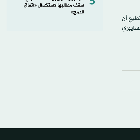
5
سقف مطالبها لاستكمال «اتفاق
الدمج»
تطيع أن
سايبري