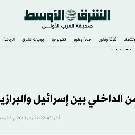
لاقتصاد
ثقافة وفنون
صحة وعلوم
تكنولوجيا
يوميات الشرق​
الرياضة
ه إلى كولومبيا
 الداخلي بين إسرائيل والبرازي
نُشر: 22:43-2 أبريل 2019 م ـ 27 رَجب 1440 هـ