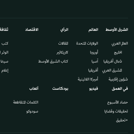
الشرق الأوسط​
العالم
الرأي
الاقتصاد
ثقافة
العالم العربي
الولايات المتحدة
المقالات
كتب
الخليج
أوروبا
كاريكاتير
الوتر 
شمال أفريقيا
آسيا
كتاب الشرق الأوسط
سينما
المشرق العربي
أفريقيا
إعلام
شؤون إقليمية
أميركا اللاتينية
في العمق
فيديو
بودكاست
ألعاب
حصاد الأسبوع
الكلمات المتقاطعة
تحقيقات وقضايا
سودوكو
+تحقيق