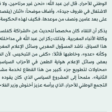
الوطني للأحرار، قال ابن عبد الله: «نحن غير مرتاحين، ول
الاشتغال في ظروف جيدة». وأضاف موضحاً: «اثنان (يقصد «ال
على بعد عامين ونصف من موعدها، فكيف لهذه الحكومة 
وكالة الأنباء المغربية. ولذلك ركز ابن عبد الله في مداخلته
هذا السياق، ناشد المسؤول المغربي وسائل الإعلام المغر
وكأنه «عدو»، وخاطبها قائلاً: «كفى من التبخيس، لأن ا
بعض وسائل الإعلام هواية الطعن في الأحزاب السياس
«محاولات لتطويع جزء كبير من هذا القطاع لخدمة مشر
الثانية». ملمحاً إلى المشروع السياسي الذي كان يقوده 
التجمع الوطني للأحرار، الذي يرأسه عزيز أخنوش وزير الفل