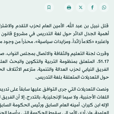
قلل نبيل بن عبد الله، الأمين العام لحزب التقدم والاشترا
أهمية الجدل الدائر حول لغة التدريس في مشروع قانون إ
واعتبره «كلاماً زائداً، ومزايدات سياسية»، محذراً من وجو
وقررت لجنة التعليم والثقافة والاتصال بمجلس النواب، صب
51.17. المتعلق بمنظومة التربية والتكوين والبحث ال
الفريق النيابي لحزب العدالة والتنمية، متزعم الائتلاف
حول التعديلات المتعلقة بلغة التدريس.
ونصت التعديلات التي جرى التوافق عليها سابقاً على تدريس 
اللغات الأجنبية، ولا سيما الإنجليزية، بالتدرج، إلا أن الفريق
الإله ابن كيران، أمينه العام السابق ورئيس الحكومة السا
العلمية، وإن أدى الأمر إلى سقوط الحكومة التي يرأسها الح