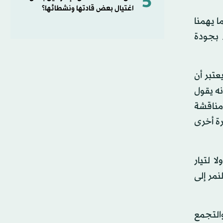
5
اغتيال بعض قادتها ونشطائها؟
ا يهمنا
ء بجودة
عتبر أن
نه يقول
مناقشة
رة أخرى
ا لتيار
لنمر إلى
التجمع