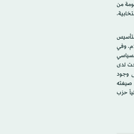
كومة من
تخابية،
 كان مخصصاً للحديث عن «الشراكة كفلسفة للإصلاح في وسائل الإعلام»، وذلك بمناسبة الذكرى الـ60 لتأسيس
ام. وفي
السياسي
حت لدى
ى وجود
 صيغته
ياً حزب