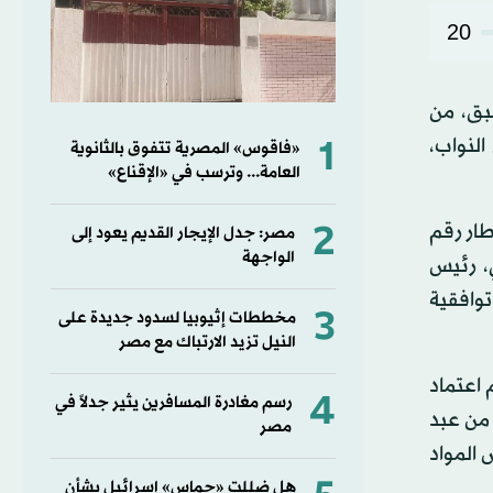
20
سبق، من
1
لنواب،
«فاقوس» المصرية تتفوق بالثانوية
العامة... وترسب في «الإقناع»
2
طار رقم
مصر: جدل الإيجار القديم يعود إلى
الواجهة
ي، رئيس
توافقية
3
مخططات إثيوبيا لسدود جديدة على
النيل تزيد الارتباك مع مصر
 اعتماد
4
رسم مغادرة المسافرين يثير جدلاً في
ز من عبد
مصر
 المواد
هل ضللت «حماس» إسرائيل بشأن