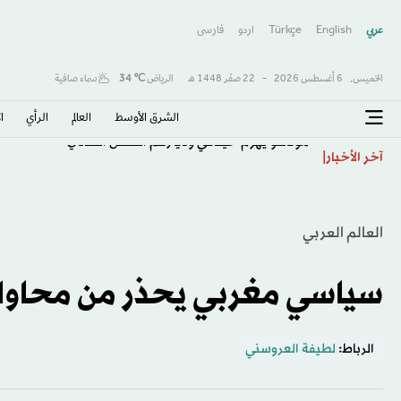
عربي
English
Türkçe
اردو
فارسى
الخميس,
6 أغسطس 2026
-
22 صفَر 1448 هـ
الرياض
℃
34
سماء صافية
الشرق الأوسط​
العالم
الرأي
ا
موناكو يهزم خيتافي ودياً رغم النقص العددي
آخر الأخبار
العالم العربي
سياسي مغربي يحذر من محاولة
الرباط:
لطيفة العروسني