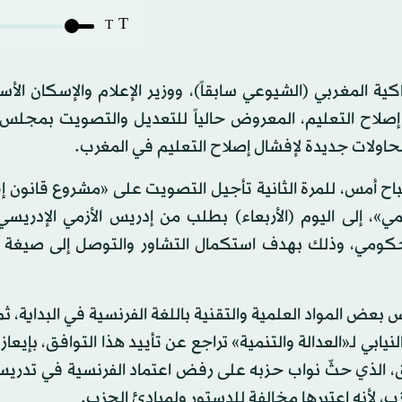
T
T
كية المغربي (الشيوعي سابقاً)، ووزير الإعلام والإسكان الأ
صلاح التعليم، المعروض حالياً للتعديل والتصويت بمجلس ا
د محاولات جديدة لإفشال إصلاح التعليم في المغرب.
اح أمس، للمرة الثانية تأجيل التصويت على «مشروع قانون إ
علمي»، إلى اليوم (الأربعاء) بطلب من إدريس الأزمي الإدريس
 الحكومي، وذلك بهدف استكمال التشاور والتوصل إلى صيغة 
بعض المواد العلمية والتقنية باللغة الفرنسية في البداية، ثم
 النيابي لـ«العدالة والتنمية» تراجع عن تأييد هذا التوافق، بإيعا
بق، الذي حثّ نواب حزبه على رفض اعتماد الفرنسية في تدريس
زب، لأنه اعتبرها مخالفة للدستور ولمبادئ الحزب.