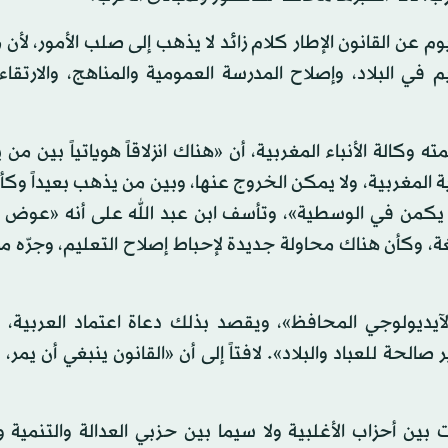
وم عن القانون الإطار كلام زائد لا يذهب إلى صلب الأمور، لأن م
 في البلاد، وإصلاح المدرسة العمومية والمناهج، والارتقا
كالة الأنباء المغربية، أن «هناك انزلاقاً هوياتياً بين من ي
ة المغربية، ولا يمكن الخروج عنها، وبين من يذهب بعيداً وكأ
رج يكمن في الوسطية»، وتأسف ابن عبد الله على أنه «عوض 
غة، وكأن هناك محاولة جديدة لإحباط إصلاح التعليم، وجرّه م
آيديولوجي المحافظ»، ويقصد بذلك دعاة اعتماد العربية، ول
 صالحة للعباد والبلاد». لافتاً إلى أن «القانون ينبغي أن يمر، 
ين أحزاب الأغلبية ولا سيما بين حزبي العدالة والتنمية و