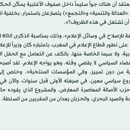
ا نعتقد أن هناك جواً سليماً داخل صفوف الأغلبية يمكّن الح
عدالة والتنمية» و«التجمع») يتصارعان باستمرار، بخلفية ان
أن تشتغل في هذه الظروف؟».
يذكر أن اللقاء
 على تطور قطاع الإعلام في المغرب، باعتباره كان وزيراً للإعل
بية، ولا سيما الخاصة منها، بالكف عن التعامل مع الحقل 
لفضاء السياسي لا يقضي وقته، وهو يواجه الإعلام. لقد أصب
ية من دون تمييز، وفي المؤسسات المنتخبة». وخلص إل
وع سياسي معين، في صيغته الأولى قبل سنوات، والآن في
حزب الأصالة المعاصرة المعارض، والمشروع الذي يقوده حال
احة والصيد البحري. والحزبان يعدان من المقربين من السلطة.