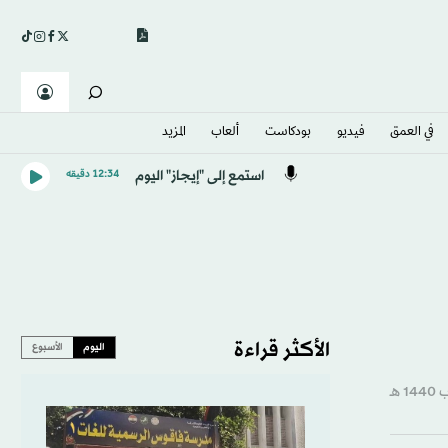
في العمق
فيديو
بودكاست
ألعاب
المزيد
استمع إلى "إيجاز" اليوم
12:34 دقيقه
الأكثر قراءة
اليوم
الأسبوع