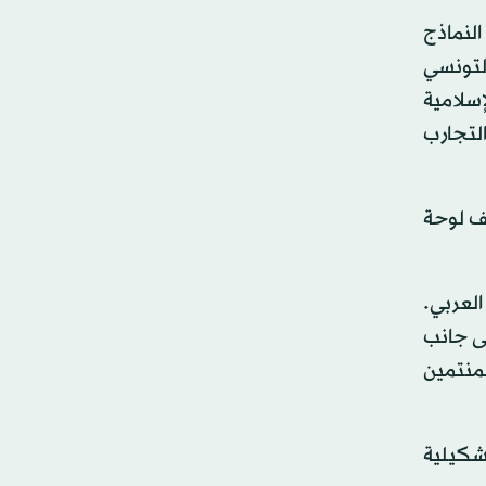
لنماذج
التونسي
إسلامية
التجارب
لف لوحة
لعربي.
لى جانب
لمنتمين
شكيلية