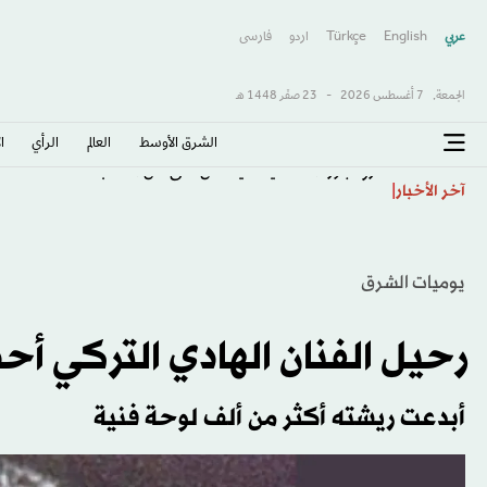
عربي
English
Türkçe
اردو
فارسى
الجمعة,
7 أغسطس 2026
-
23 صفَر 1448 هـ
الشرق الأوسط​
العالم
الرأي
ا
رودجرز: القادسية سينافس على كل الألقاب
آخر الأخبار
يوميات الشرق
رحيل الفنان الهادي التركي 
أبدعت ريشته أكثر من ألف لوحة فنية