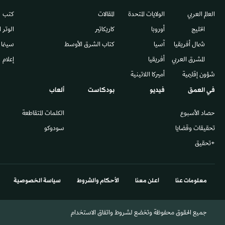
العالم العربي
الولايات المتحدة
المقالات
كتب
الخليج
أوروبا
كاريكاتير
الوتر 
شمال أفريقيا
آسيا
كتاب الشرق الأوسط
سينما
المشرق العربي
أفريقيا
إعلام
شؤون إقليمية
أميركا اللاتينية
في العمق
فيديو
بودكاست
ألعاب
حصاد الأسبوع
الكلمات المتقاطعة
تحقيقات وقضايا
سودوكو
+تحقيق
معلومات عنا
اعلن معنا
الأحكام والشروط
سياسة الخصوصية
جميع الحقوق محفوظة وتخضع لشروط واتفاق الاستخدام