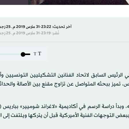
آخر تحديث: 23:22-31 مارس 2019 م ـ 25 رَجب 1440 هـ
نُشر: 23:19-31 مارس 2019 م ـ 25 رَجب 1440 هـ
T
T
الرئيس السابق لاتحاد الفنانين التشكيليين التونسيين وأ
تميز ببحثه المتواصل عن تزاوج مقنع بين الأصالة والحداث
 وبدأ دراسة الرسم في أكاديمية «لاغراند شوميير» بباريس (
 ببعض التوجهات الفنية الأميركية قبل أن يتركها ويلتفت إلى 