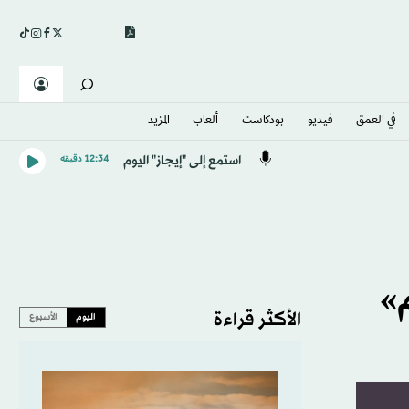
في العمق
فيديو
بودكاست
ألعاب
المزيد
استمع إلى "إيجاز" اليوم
12:34 دقيقه
»
الأكثر قراءة
اليوم
الأسبوع