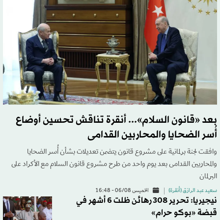
بعد «قانون السلام»... أنقرة تناقش تحسين أوضاع
أُسر الضحايا والمحاربين القدامى
وافقت لجنة برلمانية على مشروع قانون يتضمن تعديلات بشأن أُسر الضحايا
والمحاربين القدامى بعد يوم واحد من طرح مشروع قانون السلام مع الأكراد على
البرلمان
سعيد عبد الرازق (أنقرة)
الخميس 06/08 - 16:48
نيجيريا: تحرير 308 رهائن ظلت 6 أشهر في
قبضة «بوكو حرام»