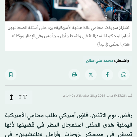
تشارلز سويفت محامي «الداعشية الأميركية» يرد على أسئلة الصحافيين
أمام المحكمة الفيدرالية في واشنطن أول من أمس وفي الإطار موكلته
هدى المثنى (إ.ب.أ)
واشنطن:
محمد علي صالح
T
نُشر: 23:26-5 مارس 2019 م ـ 28 جمادى الآخرة 1440 هـ
T
رفض، يوم الاثنين، قاضٍ أميركي طلب محامي الأميركية
اليمنية هدى المثنى استعجال النظر في قضيتها لأنها
تعيش في معسكر لزوجات وأرامل «داعشيين» في