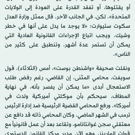
أو يقتلوها، أو تفقد القدرة على العودة إلى الولايات
المتحدة». لكن، في الجانب الآخر، قال ممثل وزارة العدل
سكوت ستيوارت: «لا يوجد ما يدل على أنها في خطر
وشيك. ويجب اتباع الإجراءات القانونية العادية التي
يمكن أن تستمر عدة أشهر، وتنطبق على كثير من
الناس».
ونقلت صحيفة «واشنطن بوست»، أمس (الثلاثاء)، قول
سويفت، محامي المثنى، إن القاضي، رغم رفض طلب
الاستعجال أبدى «ما يمكن أن يفسر بأنه، في نهاية
المطاف، سيحكم بأن موكلتي أميركية ولدت في
أميركا». ورفع المحامي القضية الرئيسية ضد إدارة الرئيس
ترمب في الشهر الماضي. وكان المحامي ذاته قد دافع عن
معتقلي سجن غوانتانامو، وتقاعد بعد أن عمل قانونياً مع
قوات المارينز، وهو الآن مدير مركز القانون الدستوري