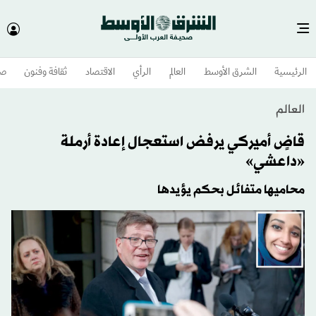
الرئيسية
الشرق الأوسط​
العالم
الرأي
الاقتصاد
ثقافة وفنون
صح
العالم
قاضٍ أميركي يرفض استعجال إعادة أرملة
«داعشي»
محاميها متفائل بحكم يؤيدها