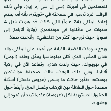
للمسلمين في أميركا (سي إل سي إم إيه). وفي ذلك
الوقت، غرد ترمب، في صفحته في «تويتر»، بأنه أمر بعدم
إعادة المثنى (24 عاماً) التي كانت قد هربت قبل 4
سنوات من عائلتها في مونتغمري (ولاية ألاباما) إلى
سوريا، حيث تزوجها أكثر من «داعشي»، وأنجبت طفلاً.
ورفع سويفت القضية بالنيابة عن أحمد على المثنى، والد
هدى المثنى، الذي كان دبلوماسياً يمثل وطنه (اليمن)
في نيويورك، حيث ولدت هدى، وتقاعد الآن في ولاية
ألاباما. وفي ذلك الوقت، قالت صحيفة «واشنطن
بوست»: «تثير حالات ما يسمى (عروس داعش) أسئلة
معقدة حول العلاقة بين الإرهاب وغسل المخ، وأيضاً حول
الحقوق الدستورية لكل (عروسة) عندما تريد أن تعود إلى
وطنها».