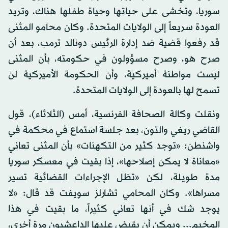
سوريا، وتخشى على حياتها وحياة طفلها هناك، وتريد
العودة سريعاً إلى الولايات المتحدة. وكان محامو المثنى
قد رفعوا قضية ضد إدارة الرئيس دونالد ترمب، بعد أن
صرح هو، وصرح مسؤولون في حكومته، بأن المثنى
ليست مواطنة أميركية، وأن الحكومة الأميركية لن
تسمح لها بالعودة إلى الولايات المتحدة.
ونقلت وكالة الصحافة الفرنسية، أمس (الثلاثاء)، قول
القاضي ريغي والتون، بعد جلسة استماع في محكمة في
واشنطن: «توجد كثير من التكهنات» بأن المثنى تعاني
«معاناة لا يمكن إصلاحها»، إذا بقيت في معسكر سوريا
مدة طويلة، لكن «تظل الإجراءات القضائية تسير
مسراها». وكان المحامي تشارلز سويفت قد قال: «لا
يوجد شك في أنها تعاني كثيراً، ما بقيت في هذا
المخيم... ويمكن أن يقبض عليها الداعشيون مرة أخرى،