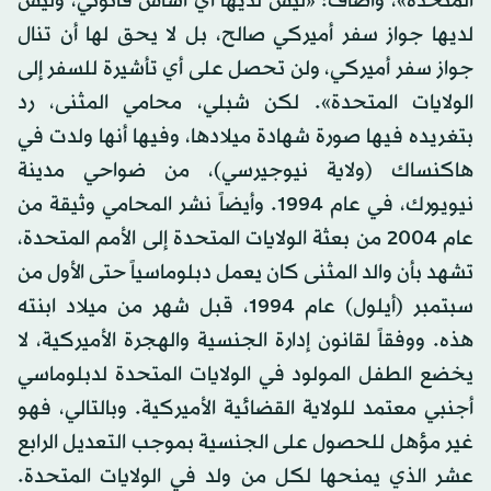
المتحدة»، وأضاف: «ليس لديها أي أساس قانوني، وليس
لديها جواز سفر أميركي صالح، بل لا يحق لها أن تنال
جواز سفر أميركي، ولن تحصل على أي تأشيرة للسفر إلى
الولايات المتحدة». لكن شبلي، محامي المثنى، رد
بتغريده فيها صورة شهادة ميلادها، وفيها أنها ولدت في
هاكنساك (ولاية نيوجيرسي)، من ضواحي مدينة
نيويورك، في عام 1994. وأيضاً نشر المحامي وثيقة من
عام 2004 من بعثة الولايات المتحدة إلى الأمم المتحدة،
تشهد بأن والد المثنى كان يعمل دبلوماسياً حتى الأول من
سبتمبر (أيلول) عام 1994، قبل شهر من ميلاد ابنته
هذه. ووفقاً لقانون إدارة الجنسية والهجرة الأميركية، لا
يخضع الطفل المولود في الولايات المتحدة لدبلوماسي
أجنبي معتمد للولاية القضائية الأميركية. وبالتالي، فهو
غير مؤهل للحصول على الجنسية بموجب التعديل الرابع
عشر الذي يمنحها لكل من ولد في الولايات المتحدة.