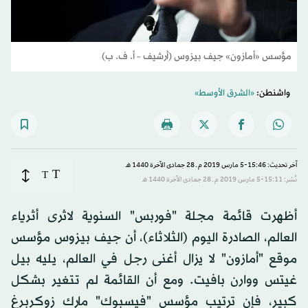
مؤسس «أمازون» جيف بيزوس (أرشيف – أ. ف. ب)
واشنطن:
«الشرق الأوسط»
آخر تحديث: 15:46-5 مارس 2019 م ـ 28 جمادى الآخرة 1440 هـ
T
T
نُشر: 15:11-5 مارس 2019 م ـ 28 جمادى الآخرة 1440 هـ
أظهرت قائمة مجلة "فوربس" السنوية لاثرى أثرياء
العالم، الصادرة اليوم (الثلاثاء)، أن جيف بيزوس مؤسس
موقع "أمازون" لا يزال أغنى رجل في العالم، يليه بيل
غيتس ووارن بافيت. ومع أن القائمة لم تتغير بشكل
كبير، فإن ترتيب مؤسس "فيسبوك" مارك زوكربرغ