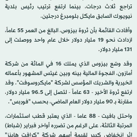
تراجع ثلاث درجات، بينما ارتفع ترتيب رئيس بلدية
نيويورك السابق مايكل بلومبرغ درجتين.
وأفادت القائمة بأن ثروة بيزوس، البالغ من العمر 55 عاماً،
ازدادت نحو 19 مليار دولار خلال عام واحد ووصلت إلى
131 مليار دولار.
وقد وسّع بيزوس الذي يملك 16 في المائة من شركة
أمازون، الفجوة المالية بينه وبين غيتس المشهور بأعماله
الخيرية والشريك المؤسس لشركة "مايكروسوفت". وقد
ارتفع ثروة الأخير - 63 عاماً - لتصل إلى 96.5 مليار دولار،
مقارنة بـ 90 مليار دولار العام الماضي، بحسب "فوربس".
واحتل بافيت - 88 عاما - الذي يعتبر قطب استثمارات،
المرتبة الثالثة، على الرغم من تضرره أواخر فبراير (شباط)
اثر انخفاض كبير لقيمة أسهم شركة "كرافت هاينز"