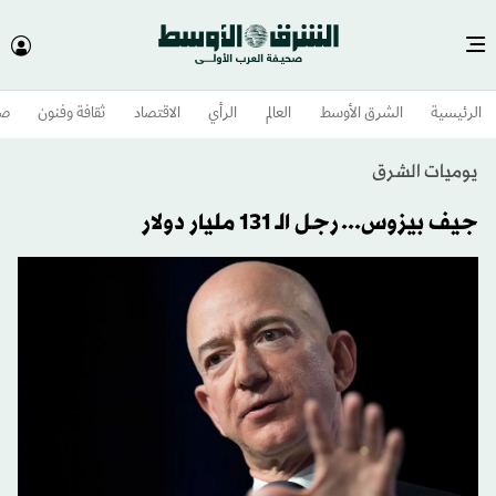
الرئيسية
الشرق الأوسط​
العالم
الرأي
الاقتصاد
ثقافة وفنون
صح
يوميات الشرق
جيف بيزوس... رجل الـ 131 مليار دولار