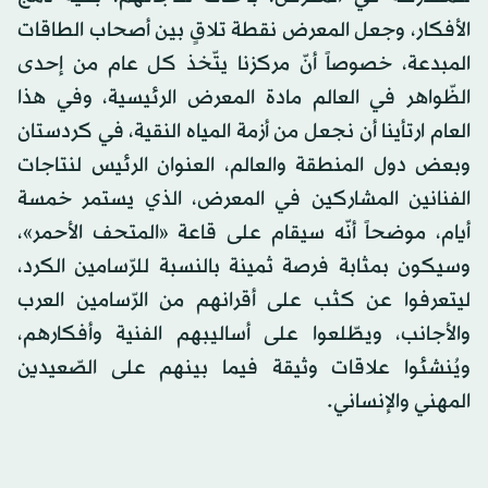
الأفكار، وجعل المعرض نقطة تلاقٍ بين أصحاب الطاقات
المبدعة، خصوصاً أنّ مركزنا يتّخذ كل عام من إحدى
الظّواهر في العالم مادة المعرض الرئيسية، وفي هذا
العام ارتأينا أن نجعل من أزمة المياه النقية، في كردستان
وبعض دول المنطقة والعالم، العنوان الرئيس لنتاجات
الفنانين المشاركين في المعرض، الذي يستمر خمسة
أيام، موضحاً أنّه سيقام على قاعة «المتحف الأحمر»،
وسيكون بمثابة فرصة ثمينة بالنسبة للرّسامين الكرد،
ليتعرفوا عن كثب على أقرانهم من الرّسامين العرب
والأجانب، ويطّلعوا على أساليبهم الفنية وأفكارهم،
ويُنشئوا علاقات وثيقة فيما بينهم على الصّعيدين
المهني والإنساني.