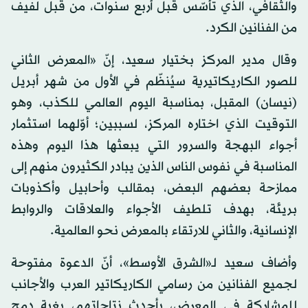
والثقافي، الذي تأسّس قبل أربع سنوات، من قبل لفيف
من الفنانين الكرد.
وقال مدير المركز بختيار سعيد، إنّ «المعرض الثاني
للصور الكاريكاتيرية سيُنظّم في الأول من شهر أبريل
(نيسان) المقبل، بمناسبة اليوم العالمي للكذب، وهو
التوقيت الذي اختاره المركز، لسببين؛ أوّلهما استثمار
أجواء البهجة والسرور التي يبعثها هذا اليوم وهذه
المناسبة في نفوس الناس الذين يبادر الكثيرون منهم إلى
ممازحة بعضهم البعض، بمقالب وأحابيل وأكذوبات
بريئة، بهدف تلطيف الأجواء والعلاقات والروابط
الإنسانية، والثاني للارتقاء بالمعرض نحو العالمية.
وأضاف سعيد لـ«الشرق الأوسط»، أنّ الدعوة مفتوحة
لجميع الفنانين من رسامي الكاريكاتير العرب والأجانب
للمشاركة في المعرض، بأحدث نتاجاتهم، بغية دمج