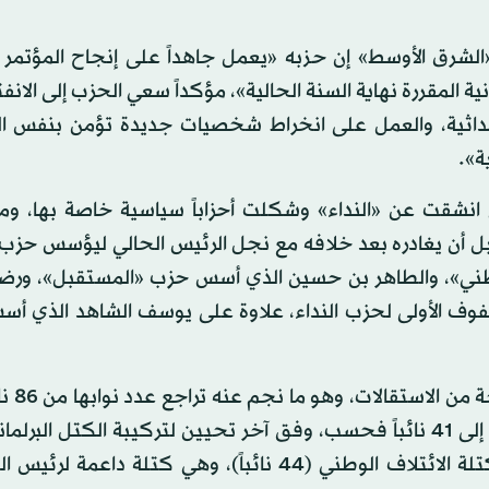
الشرق الأوسط» إن حزبه «يعمل جاهداً على إنجاح المؤتمر 
ة المقررة نهاية السنة الحالية»، مؤكداً سعي الحزب إلى الانف
 حداثية، والعمل على انخراط شخصيات جديدة تؤمن بنفس ا
ة».
ي انشقت عن «النداء» وشكلت أحزاباً سياسية خاصة بها، وم
 أن يغادره بعد خلافه مع نجل الرئيس الحالي ليؤسس حزب
ي»، والطاهر بن حسين الذي أسس حزب «المستقبل»، ورضا
صفوف الأولى لحزب النداء، علاوة على يوسف الشاهد الذي أ
وكانت كتلة حركة نداء 
فوزها بالمرتبة الأولى في الانتخابات البرلمانية لسنة 2014، إلى 41 نائباً فحسب، وفق آخر تحيين لتركيبة الكتل 
تخلت عن المرتبة الثانية وراء حركة النهضة (68 نائباً) لكتلة الائتلاف الوطني (44 نائباً)، وهي كتل