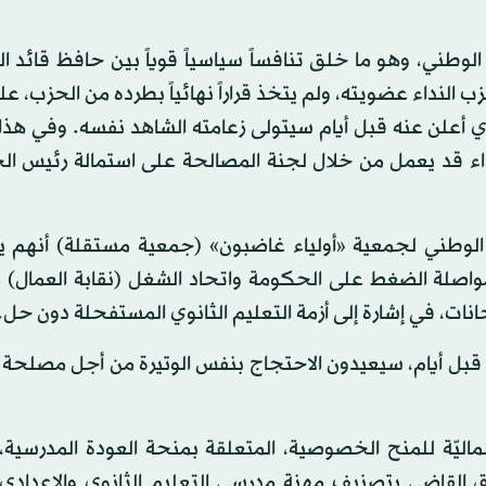
 الوطني، وهو ما خلق تنافساً سياسياً قوياً بين حافظ قائد 
لنداء عضويته، ولم يتخذ قراراً نهائياً بطرده من الحزب، عل
 أعلن عنه قبل أيام سيتولى زعامته الشاهد نفسه. وفي هذا
اء قد يعمل من خلال لجنة المصالحة على استمالة رئيس ال
لوطني لجمعية «أولياء غاضبون» (جمعية مستقلة) أنهم ي
صلة الضغط على الحكومة واتحاد الشغل (نقابة العمال) 
تحانات، في إشارة إلى أزمة التعليم الثانوي المستفحلة دون حل.
ة قبل أيام، سيعيدون الاحتجاج بنفس الوتيرة من أجل مصلحة ا
لماليّة للمنح الخصوصية، المتعلقة بمنحة العودة المدرسية
فاق القاضي بتصنيف مهنة مدرسي التعليم الثانوي والإعدادي