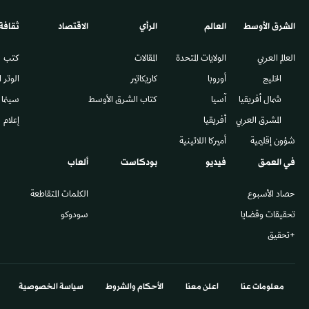
الشرق الأوسط​
العالم
الرأي
الاقتصاد
ثقافة
العالم العربي
الولايات المتحدة
المقالات
كتب
الخليج
أوروبا
كاريكاتير
الوتر 
شمال أفريقيا
آسيا
كتاب الشرق الأوسط
سينما
المشرق العربي
أفريقيا
إعلام
شؤون إقليمية
أميركا اللاتينية
في العمق
فيديو
بودكاست
ألعاب
حصاد الأسبوع
الكلمات المتقاطعة
تحقيقات وقضايا
سودوكو
+تحقيق
معلومات عنا
اعلن معنا
الأحكام والشروط
سياسة الخصوصية