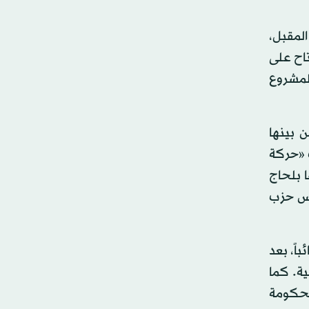
المقبل،
تاح على
لمشروع
ن بينها
 «حركة
 بلحاج
سس حزب
تونس في البرلمان قد شهدت موجة من الاستقالات، وهو ما نجم عنه تراجع عدد نوابها من 86 نائباً، بعد
البرلمانية. كما
ة داعمة لرئيس الحكومة