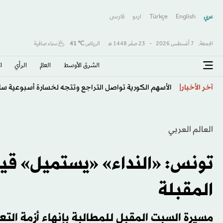
عربي
English
Türkçe
اردو
فارسى
الجمعة,
7 أغسطس 2026
-
23 صفَر 1448 هـ
الرياض
℃
41
سماء صافية
الشرق الأوسط​
العالم
الرأي
ا
اختراق طبي واعد... دراسة تحدد التوقيت الأمثل للعلاج ا
آخر الأخبار
العالم العربي
تونس: «النداء» «يستميل» قياد
المقبلة
مسيرة السبت المقبل للمطالبة بإنهاء أزمة التع