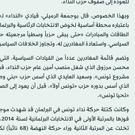
للعودة إلى صفوف حزب النداء.
وبهذا الخصوص، قال بوجمعة الرميلي، قيادي «النداء» لـ«
باعتباره محطة أساسية لخوض الانتخابات الرئاسية والبرلماني
الطاقات والمبادرات «حتى يبقى حزباً وسطياً مرجعيته
السياسي، واستعادة المغادرين له، وتجاوز الخلافات السياسي
وتضم قائمة المغادرين عدداً من القيادات السياسية، الت
محسن مرزوق الذي شغل منصب أمين عام حزب النداء، قبل
مشروع تونس»، وسعيد العايدي الذي أسس حزب «بني وطن
الذي أسس بدوره حزب «تونس أولاً»، قبل أن يعود إلى ال
«تحيا تونس».