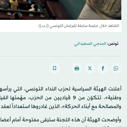
الشاهد خلال جلسة سابقة للبرلمان التونسي (إ.ب.إ)
تونس:
المنجي السعيداني
أعلنت الهيئة السياسية لحزب النداء التونسي، التي ير
وطنية»، تتكوّن من 9 قياديين من الحزب، 
والمصالحة مع أبناء الحركة»، الذين غادروها استعداداً لعقد المؤتمر الانتخا
وأوضحت الهيئة أن هذه اللجنة ستبقى مفتوحة أمام أعضاء 