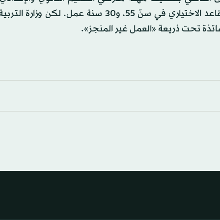
رتبهم ضمن الأعمال الشاقة والمرهقة، بما يسمح لهم بالتقاعد الاختياري في سنّ 55، و30 سنة عمل
اتذة تحت ذريعة «العمل غير المنجز».