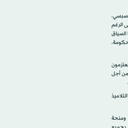
السبسي،
ى الرغم
 السياق
حكومة،
عتزمون
من أجل
لتلاميذ
، ومنحة
 بجميع