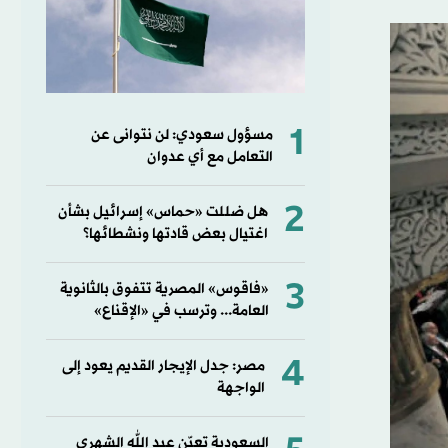
1
مسؤول سعودي: لن نتوانى عن
التعامل مع أي عدوان
2
هل ضللت «حماس» إسرائيل بشأن
اغتيال بعض قادتها ونشطائها؟
3
«فاقوس» المصرية تتفوق بالثانوية
العامة... وترسب في «الإقناع»
4
مصر: جدل الإيجار القديم يعود إلى
الواجهة
السعودية تعيّن عبد الله الشهري