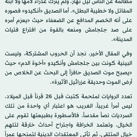
مظالمه عن الناس ليل نهار، ولم يترك عذراء لأمها ولا ابنة
المقاتل ولا خطيبة البطل». أما الصديق «أنكيدو» فصوره
على أنه الخصم المدافع عن الضعفاء حيث «يعزم أمره
على صد جلجامش ومنعه بالقوة من افتراع فتيات
المدينة».
وفي المقال الأخير، نجد أن الحروب المشتركة، وليست
البينية كونت بين جلجامش وأنكيدو «أخوة الدم» حيث
«يصبح موت الصديق حافزاً إلى البحث عن الخلاص من
أرض الموت وحديقة عزرائيل الأثيرة».
تعدد الروايات لملحمة كتبت قبل 26 قرناً قبل الميلاد،
ليس أمراً غريباً، الغريب هو اعتبار أي واحدة من تلك
السرديات نصاً مقدساً. فالأسطورة بطبيعتها تقوم على
الخيال، وتعتمد الخرافة واجتراح أحداث خارقة لتلهم
خيال المتلقي، ثم تأتي المعتقدات الدينية لتمنحها عمراً