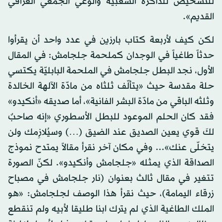
للتشخيص للذاكرة الشعبية والوعي الجمعي العراقي
القديم».
لكن كيف لأربعة كتاب بارزين في عدد واحد أن يقرأوا
حدثاً طاغياً في الوجدان كملحمة جلجامش: في المقال
الأول، نجد البطل جلجامش في الملحمة البابليّة يكتسي
حلة مقدسة حيث «يتألّف ثلثاه من مادّة الآلهة الخالدة
وثلثه الباقي من مادّة البشر الفانية»، أما صديقه «أنكيدو»
فقد كان الحلم الموعود للبطل الأسطوري «إنه صاحبٌ
لكَ قوي يعين الصديق عند الضيق (…) وسيُلازِمك ولن
يتخلّى عنك»... وفي مكان آخر نقرأ مقالاً يمتدح نموذج
الصداقة الذي يمثله «جلجامش وأنكيدو». لكنّ الصورة
تتغير في مقال ثالث بعنوان (نار جلجامش في مصباح
زرقاء اليمامة)، حيث نقرأ هذا الوصف لجلجامش: «هو
الملك الطاغية الذي لم يترك ابنا طليقا لأبيه ولم تنقطع