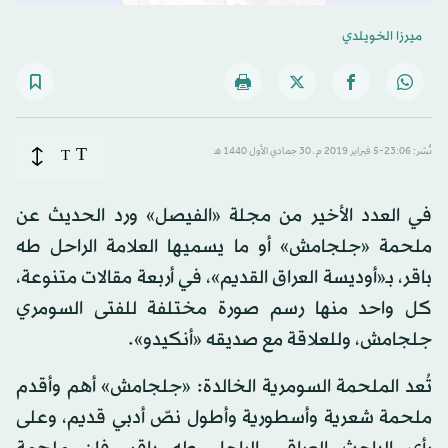
ميرزا الخويلدي
T
نُشر: 23:06-5 فبراير 2019 م ـ 30 جمادي الأول 1440 هـ
T
في العدد الأخير من مجلة «الفيصل» ورد الحديث عن
ملحمة «جلجامش» أو ما يسميها العلامة الراحل طه
باقر، بـ«أوديسة العراق القديم»، في أربعة مقالات متنوعة،
كل واحد منها رسم صورة مختلفة للفتى السومري
جلجامش، وللعلاقة مع صديقه «أنكيدو».
تُعد الملحمة السومرية الخالدة: «جلجامش» أهم وأقدم
ملحمة شعرية وأسطورية وأطول نصّ أدبي قديم، وعلى