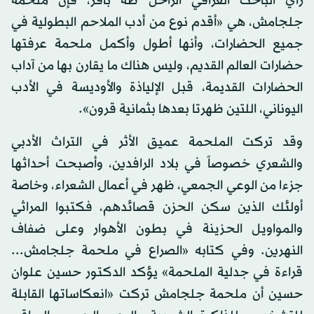
رأي الباحث العراقي الراحل طه باقر، فإن ملحمة
جلجامش، هي «أقدم نوع من أدب الملاحم البطولية في
جميع الحضارات، وأنها أطول وأكمل ملحمة عرفتها
حضارات العالم القديم، وليس هناك ما يقارن بها من آداب
الحضارات القديمة، قبل الإلياذة والأوديسة في الأدب
اليوناني، اللتين ظهرتا بعدها بثمانية قرون».
وقد تركت الملحمة عميق الأثر في التراث الأدبي
والشعري خصوصاً في بلاد الرافدين، وأصبحت أحداثها
جزءا من الوعي الجمعي، ظهر في أعمال الشعراء، وخاصة
أولئك الذين سكن الحزن قصائدهم، فكتبوا المراثي
والمواويل الحزينة في بطون الأهوار وعلى ضفاف
النهرين. وفي كتابه «الصراع في ملحمة جلجامش...
قراءة في جدلية الملحمة» يؤكد الدكتور حسين علوان
حسين أن ملحمة جلجامش تركت «انعكاساتها القابلة