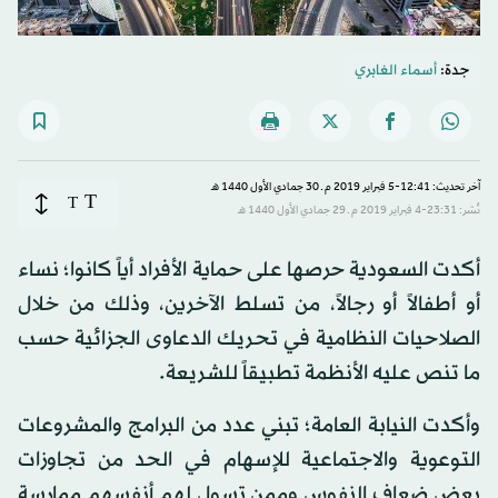
جدة:
أسماء الغابري
آخر تحديث: 12:41-5 فبراير 2019 م ـ 30 جمادي الأول 1440 هـ
T
T
نُشر: 23:31-4 فبراير 2019 م ـ 29 جمادي الأول 1440 هـ
أكدت السعودية حرصها على حماية الأفراد أياً كانوا؛ نساء
أو أطفالاً أو رجالاً، من تسلط الآخرين، وذلك من خلال
الصلاحيات النظامية في تحريك الدعاوى الجزائية حسب
ما تنص عليه الأنظمة تطبيقاً للشريعة.
وأكدت النيابة العامة؛ تبني عدد من البرامج والمشروعات
التوعوية والاجتماعية للإسهام في الحد من تجاوزات
بعض ضعاف النفوس وممن تسول لهم أنفسهم ممارسة