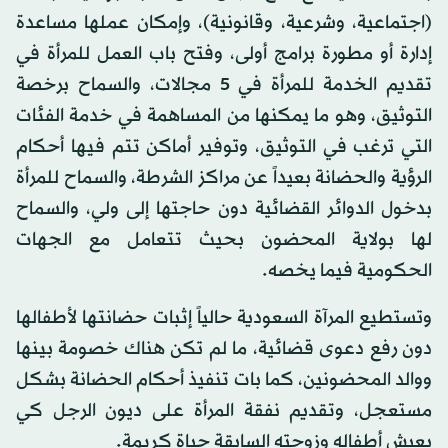
(اجتماعية، وشرعية، وقانونية)، وإمكان عملها مساعدة
إدارة أو مطورة برامج أولى، وفتح باب العمل للمرأة في
تقديم الخدمة للمرأة في 5 مجالات، والسماح برخصة
التوثيق، وهو ما يمكنها من المساهمة في خدمة الفئات
التي ترغب في التوثيق، وتوفير أماكن تتم فيها أحكام
الرؤية والحضانة بعيداً عن مراكز الشرطة، والسماح للمرأة
بدخول الدوائر القضائية دون حاجتها إلى ولي، والسماح
لها بولاية المحضون بحيث تتعامل مع الجهات
الحكومية فيما يخصه.
وتستطيع المرآة السعودية حالياً إثبات حضانتها لأطفالها
دون رفع دعوى قضائية، ما لم تكن هناك خصومة بينها
ووالد المحضونين، كما بات تنفيذ أحكام الحضانة بشكل
مستعجل، وتقديم نفقة المرأة على ديون الرجل كي
يعيش أطفاله وزوجته السابقة حياة كريمة.