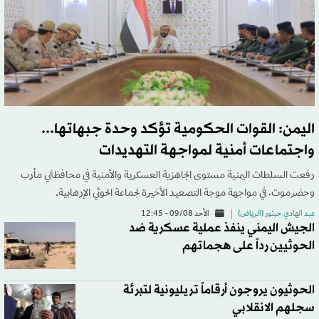
اليمن: القوات الحكومية تؤكد وحدة جبهاتها...
واجتماعات أمنية لمواجهة التهديدات
رفعت السلطات اليمنية مستوى الجاهزية العسكرية والأمنية في محافظتَي مأرب
وحضرموت، في مواجهة موجة التصعيد الأخيرة لجماعة الحوثي الإرهابية.
عبد الهادي حبتور (الرياض)
الأحد 09/08 - 12:45
الجيش اليمني ينفذ عملية عسكرية ضد
الحوثيين رداً على هجماتهم
الحوثيون يروجون أرقاماً تريليونية لتبرئة
سجلهم الانقلابي