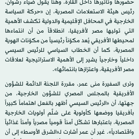
حضورها وتأثيرها داخل القارة. وهنا يقول ضياء رشوان،
رئيس هيئة الاستعلامات المصرية، إن «حركة السياسة
الخارجية في المحافل الإقليمية والدولية تكشف الأهمية
التي توليها مصر لأفريقيا، انطلاقاً من أن انتماءها
لمحيطها الأفريقي يُعد مكوّناً رئيسياً من مكوّنات الهوية
المصرية، كما أن الخطاب السياسي للرئيس السيسي
داخلياً وخارجياً يشير إلى الأهمية الاستراتيجية لعلاقات
مصر الأفريقية، واعتزازها بانتمائها».
وترى السفيرة منى عمر، مقررة اللجنة الدائمة للشؤون
الأفريقية بالمجلس المصري للشؤون الخارجية، من
جهتها، أن «الرئيس السيسي أظهر بالفعل اهتماماً كبيراً
بأفريقيا ووضعها كأولوية على سُلَّم أولويات الخارجية
المصرية، باعتبارها تشكّل أمناً قومياً مصرياً وأمناً غذائياً
واقتصادياً». غير أن عمر أشارت لـ«الشرق الأوسط» إلى أن