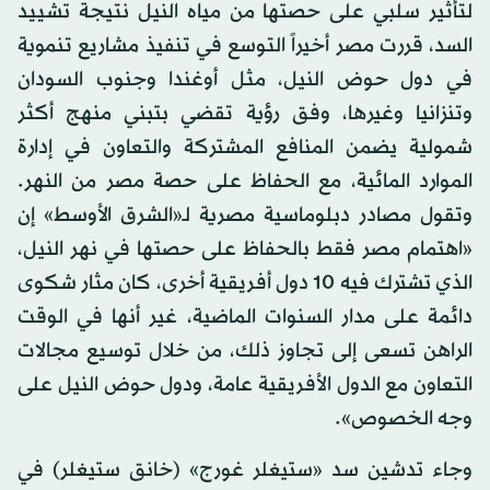
لتأثير سلبي على حصتها من مياه النيل نتيجة تشييد
السد، قررت مصر أخيراً التوسع في تنفيذ مشاريع تنموية
في دول حوض النيل، مثل أوغندا وجنوب السودان
وتنزانيا وغيرها، وفق رؤية تقضي بتبني منهج أكثر
شمولية يضمن المنافع المشتركة والتعاون في إدارة
الموارد المائية، مع الحفاظ على حصة مصر من النهر.
وتقول مصادر دبلوماسية مصرية لـ«الشرق الأوسط» إن
«اهتمام مصر فقط بالحفاظ على حصتها في نهر النيل،
الذي تشترك فيه 10 دول أفريقية أخرى، كان مثار شكوى
دائمة على مدار السنوات الماضية، غير أنها في الوقت
الراهن تسعى إلى تجاوز ذلك، من خلال توسيع مجالات
التعاون مع الدول الأفريقية عامة، ودول حوض النيل على
وجه الخصوص».
وجاء تدشين سد «ستيغلر غورج» (خانق ستيغلر) في