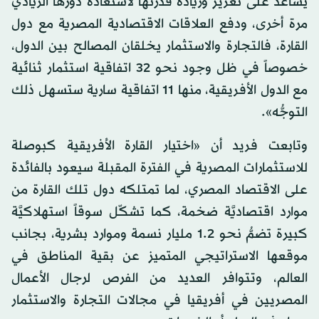
يساعد على تعزيز وزيادة قدرتها لاستعادة دورها الريادي
مرة أخرى، ودفع العلاقات الاقتصادية المصرية مع دول
القارة، فالتجارة والاستثمار يخلقان المصالح بين الدول،
خصوصاً في ظل وجود نحو 32 اتفاقية استثمار ثنائية
مع الدول الأفريقية، منها 11 اتفاقية سارية ستسهل ذلك
التوجُّه».
وتابعت فريد أن «اختيار القارة الأفريقية كبوصلة
للاستثمارات المصرية في الفترة المقبلة سيعود بالفائدة
على الاقتصاد المصري، لما تمتلكه دول تلك القارة من
موارد اقتصاديَّة ضخمة، كما تشكّل سوقاً استهلاكيَّة
كبيرة تضمُّ نحو 1.2 مليار نسمة وموارد بشرية، بجانب
موقعها الاستراتيجي المتميز عن بقية المناطق في
العالم، وتتوافر العديد من الفرص لرجال الأعمال
المصريين في أفريقيا في مجالات التجارة والاستثمار