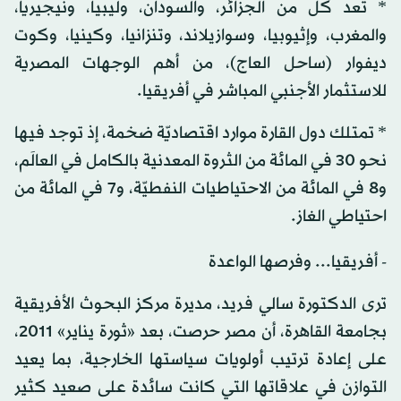
* تعد كل من الجزائر، والسودان، وليبيا، ونيجيريا،
والمغرب، وإثيوبيا، وسوازيلاند، وتنزانيا، وكينيا، وكوت
ديفوار (ساحل العاج)، من أهم الوجهات المصرية
للاستثمار الأجنبي المباشر في أفريقيا.
* تمتلك دول القارة موارد اقتصاديّة ضخمة، إذ توجد فيها
نحو 30 في المائة من الثروة المعدنية بالكامل في العالَم،
و8 في المائة من الاحتياطيات النفطيّة، و7 في المائة من
احتياطي الغاز.
- أفريقيا... وفرصها الواعدة
ترى الدكتورة سالي فريد، مديرة مركز البحوث الأفريقية
بجامعة القاهرة، أن مصر حرصت، بعد «ثورة يناير» 2011،
على إعادة ترتيب أولويات سياستها الخارجية، بما يعيد
التوازن في علاقاتها التي كانت سائدة على صعيد كثير