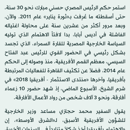
استمر حكم الرئيس المصري حسني مبارك نحو 30 سنة،
حتى أسقطته ما عُرِفت بـ«ثورة يناير» عام 2011. والآن،
وبعد مرور أكثر من عشرين سنة على محاولة اغتياله
الفاشلة في أديس أبابا، بدا لافتاً الاهتمام الذي توليه
السياسة الخارجية المصرية للقارة السمراء، الذي تجسد
بشكل رئيسي في الحضور القوي للرئيس عبد الفتاح
السيسي، معظم القمم الأفريقية، منذ وصوله إلى الحكم
عام 2014، فضلاً عن تكثيف القاهرة للفعاليات المرتبطة
بأفريقيا، وآخرها «منتدى الاستثمار - أفريقيا 2018» في
شرم الشيخ، الأسبوع الماضي، إذ شهد حضور 10 زعماء
أفارقة، ونحو 3 آلاف شخص من رواد الأعمال الأفارقة.
يقول السفير محمد حجازي مساعد وزير الخارجية
للشؤون الأفريقية الأسبق، لـ«الشرق الأوسط»، إن
«الاهتمام بأفريقيا أخذ شكلاً متزايداً في السنوات الأخيرة،