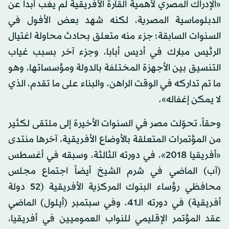
«الإدراك المصري لأهمية القارة الأفريقية لم يغب أبداً عن
الدبلوماسية المصرية، لكنه شهد بعض الأفول في
السنوات السابقة؛ جزء منه متعلق بحادث محاولة اغتيال
الرئيس مبارك في أديس أبابا، وجزء آخر بسبب غياب
التنسيق بين الأجهزة المختلفة بالدولة ومؤسساتها، وهو
ما تم تداركه في الوقت الراهن، والبناء على ما تقدم، الذي
لا يمكن إغفاله».
وحقاً، تحوّلت مصر في السنوات الأخيرة إلى ملتقى لكثير
من المؤتمرات المتعلقة بالأوضاع الأفريقية، آخرها منتدى
«أفريقيا 2018»، في دورته الثالثة، وسبقه في أغسطس
(آب) الماضي في شرم الشيخ أيضاً اجتماع مجلس
محافظي رؤساء البنوك المركزية الأفريقية (52 دولة
أفريقية) في دورته الـ41. وفي سبتمبر (أيلول) الماضي
عقد المؤتمر الإقليمي للنواب العموميين في أفريقيا،