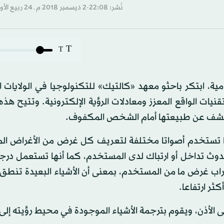
نُشر: 22:08-2 ديسمبر 2018 م ـ 24 ربيع الأول 1440 هـ
T
T
ة، ابتكر باحثو معهد «كالتيك» للتكنولوجيا في الولايات 
يات الواقع المعزز ومعادلات الرؤية الإلكترونية. وتتيح هذه 
الكشف عن طبيعتها أمام الشخص المكفوف.
نها تستخدم أصواتا مختلفة لتعريف كل غرض من الأغراض الم
وث تداخل أو ارتباك لدى المستخدم، كما أنها تستعمل در
راب غرض ما من المستخدم، بمعنى أن الأشياء البعيدة تنطق 
ر ارتفاعا.
 الأذن، ويقوم بترجمة الأشياء الموجودة في محيط رؤيته إل