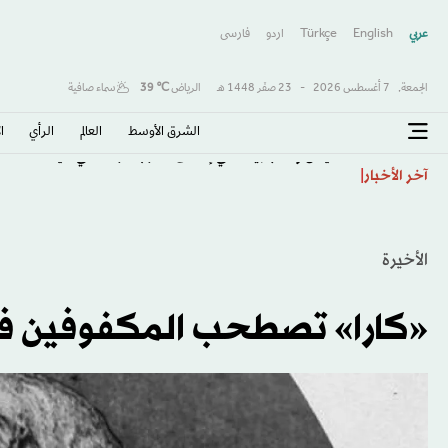
عربي
English
Türkçe
اردو
فارسى
الجمعة,
7 أغسطس 2026
-
23 صفَر 1448 هـ
الرياض
℃
39
سماء صافية
الشرق الأوسط​
العالم
الرأي
ا
قتيلان و15 جريحا في إطلاق النار بمدرسة في تايلاند
آخر الأخبار
الأخيرة
«كارا» تصطحب المكفوفين في