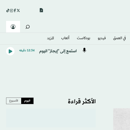
في العمق
فيديو
بودكاست
ألعاب
المزيد
استمع إلى "إيجاز" اليوم
12:34 دقيقه
الأكثر قراءة
اليوم
الأسبوع