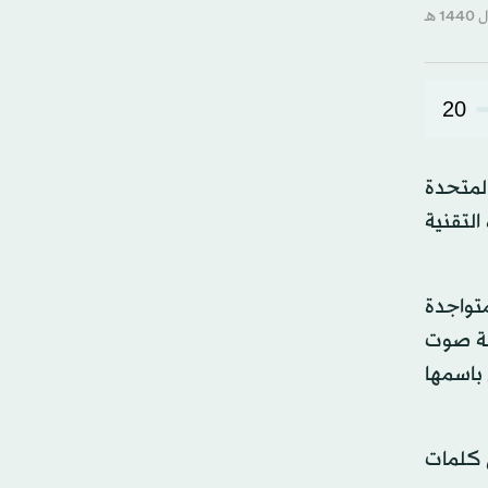
20
المتحدة
التقنية
تواجدة
جة صوت
باسمها
ى كلمات