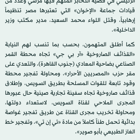
الرئيسي في قضية التخابر المتهم فيها مرسي وعدد من
قيادات جماعة «الإخوان» التي تعتبرها مصر تنظيماً
إرهابياً، وقتل اللواء محمد السعيد، مدير مكتب وزير
الداخلية».
كما أطلق المتهمون، بحسب بما تنسب لهم النيابة
«القذائف الصاروخية «آر بي جي» تجاه محطة القمر
الصناعي بضاحية المعادي (جنوب القاهرة)، والتعدي على
مقر حزب «المصريين الأحرار»، ومحاولة تفجير محطة
وقود تابعة للقوات المسلحة بطريق السويس، وإطلاق
قذائف صاروخية تجاه سفينة تجارية صينية حال عبورها
المجرى الملاحي لقناة السويس، لاستعداء دولتها،
ومحاولة تخريب مجرى القناة عن طريق تفجير غواصة
بدائية تحمل طناً كاملاً من مادة «تي إن تي»، وتفجير خط
الغاز الطبيعي بأبو صوير».