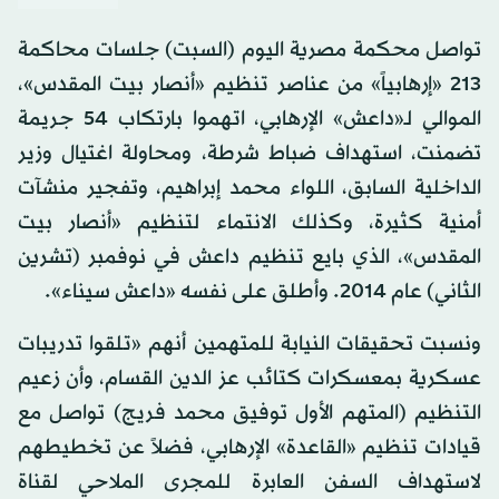
تواصل محكمة مصرية اليوم (السبت) جلسات محاكمة
213 «إرهابياً» من عناصر تنظيم «أنصار بيت المقدس»،
الموالي لـ«داعش» الإرهابي، اتهموا بارتكاب 54 جريمة
تضمنت، استهداف ضباط شرطة، ومحاولة اغتيال وزير
الداخلية السابق، اللواء محمد إبراهيم، وتفجير منشآت
أمنية كثيرة، وكذلك الانتماء لتنظيم «أنصار بيت
المقدس»، الذي بايع تنظيم داعش في نوفمبر (تشرين
الثاني) عام 2014. وأطلق على نفسه «داعش سيناء».
ونسبت تحقيقات النيابة للمتهمين أنهم «تلقوا تدريبات
عسكرية بمعسكرات كتائب عز الدين القسام، وأن زعيم
التنظيم (المتهم الأول توفيق محمد فريج) تواصل مع
قيادات تنظيم «القاعدة» الإرهابي، فضلاً عن تخطيطهم
لاستهداف السفن العابرة للمجرى الملاحي لقناة