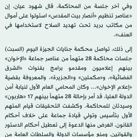
وفي آخر جلسة من المحاكمة، قال شهود عيان، إن
«عناصر تنظيم «أنصار بيت المقدس» استولوا على أموال
من مكاتب بريد تحت تهديد السلاح لاستخدامها في
العنف».
إلى ذلك، تواصل محكمة جنايات الجيزة اليوم (السبت)
جلسات محاكمة 28 متهماً من عناصر جماعة «الإخوان»
بينهم إعلاميون ومقدمو برامج بقنوات «الشرق
الفضائية»، و«مكملين» و«الجزيرة»، والمعروفة بقضية
«إعلام الإخوان»... وكان المحامي العام الأول لنيابة أمن
الدولة العليا، قد أمر بإحالة 28 متهماً بينهم 17 «هاربون»
وسيدتان للمحاكمة. وكشفت التحقيقات قيام المتهم
الأول بتأسيس وتولي قيادة جماعة على خلاف أحكام
القانون، الغرض منها الدعوة إلى تعطيل أحكام الدستور
والقوانين، ومنع مؤسسات الدولة والسلطات العامة من