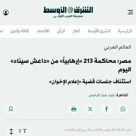
الرئيسية
الشرق الأوسط​
العالم
الرأي
الاقتصاد
ثقافة وفنون
صح
العالم العربي
مصر: محاكمة 213 «إرهابياً» من «داعش سيناء»
اليوم
استئناف جلسات قضية «إعلام الإخوان»
القاهرة:
ولید عبد الرحمن
T
نُشر: 23:24-30 نوفمبر 2018 م ـ 22 ربيع الأول 1440 هـ
T