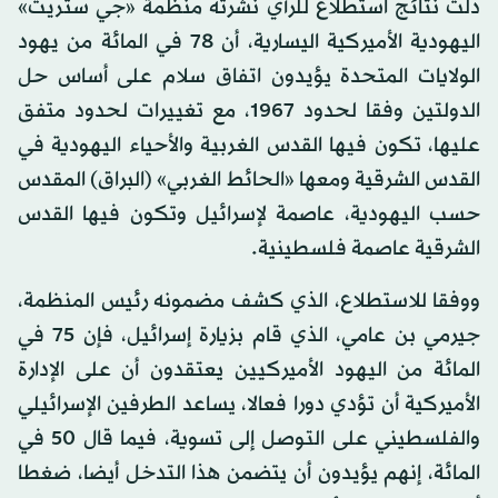
دلت نتائج استطلاع للرأي نشرته منظمة «جي ستريت»
اليهودية الأميركية اليسارية، أن 78 في المائة من يهود
الولايات المتحدة يؤيدون اتفاق سلام على أساس حل
الدولتين وفقا لحدود 1967، مع تغييرات لحدود متفق
عليها، تكون فيها القدس الغربية والأحياء اليهودية في
القدس الشرقية ومعها «الحائط الغربي» (البراق) المقدس
حسب اليهودية، عاصمة لإسرائيل وتكون فيها القدس
الشرقية عاصمة فلسطينية.
ووفقا للاستطلاع، الذي كشف مضمونه رئيس المنظمة،
جيرمي بن عامي، الذي قام بزيارة إسرائيل، فإن 75 في
المائة من اليهود الأميركيين يعتقدون أن على الإدارة
الأميركية أن تؤدي دورا فعالا، يساعد الطرفين الإسرائيلي
والفلسطيني على التوصل إلى تسوية، فيما قال 50 في
المائة، إنهم يؤيدون أن يتضمن هذا التدخل أيضا، ضغطا