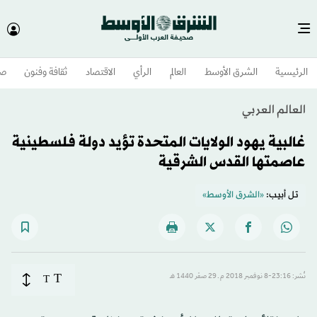
الرئيسية
الشرق الأوسط​
العالم
الرأي
الاقتصاد
ثقافة وفنون
صح
العالم العربي
غالبية يهود الولايات المتحدة تؤيد دولة فلسطينية
عاصمتها القدس الشرقية
تل أبيب:
«الشرق الأوسط»
T
نُشر: 23:16-8 نوفمبر 2018 م ـ 29 صفَر 1440 هـ
T