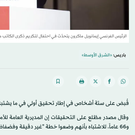
الرئيس الفرنسي إيمانويل ماكرون يتحدّث في احتفال لتكريم ذكرى الكاتب م
باريس:
«الشرق الأوسط»
قُبض على ستة أشخاص في إطار تحقيق أولي في ما يشتبه أ
و66 عاماً، للاشتباه بأنهم وضعوا خطة "غير دقيقة وفضفاضة" للقيام "بعمل عنيف" ضد الرئيس.