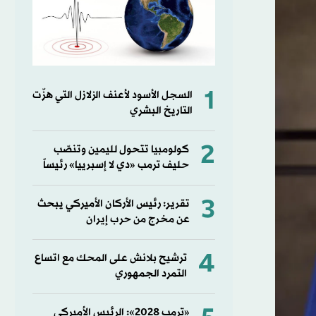
1
السجل الأسود لأعنف الزلازل التي هزّت
التاريخ البشري
2
كولومبيا تتحول لليمين وتنصّب
حليف ترمب «دي لا إسبرييا» رئيساً
3
تقرير: رئيس الأركان الأميركي يبحث
عن مخرج من حرب إيران
4
ترشيح بلانش على المحك مع اتساع
التمرد الجمهوري
«ترمب 2028»: الرئيس الأميركي