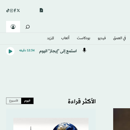
في العمق
فيديو
بودكاست
ألعاب
المزيد
استمع إلى "إيجاز" اليوم
12:34 دقيقه
الأكثر قراءة
اليوم
الأسبوع