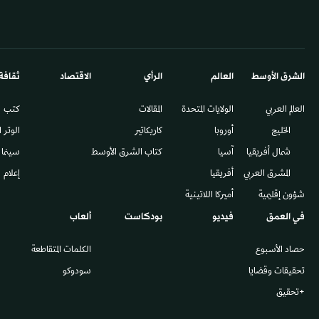
الشرق الأوسط​
العالم
الرأي
الاقتصاد
ثقافة
العالم العربي
الولايات المتحدة
المقالات
كتب
الخليج
أوروبا
كاريكاتير
الوتر 
شمال أفريقيا
آسيا
كتاب الشرق الأوسط
سينما
المشرق العربي
أفريقيا
إعلام
شؤون إقليمية
أميركا اللاتينية
في العمق
فيديو
بودكاست
ألعاب
حصاد الأسبوع
الكلمات المتقاطعة
تحقيقات وقضايا
سودوكو
+تحقيق