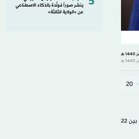
5
ينشر صوراً مُولَّدة بالذكاء الاصطناعي
عن «الولاية الثالثة»
20
وقال مصدر مطّلع على التحقيقات إن المديرية العامة للأمن الداخلي اعتقلت اليوم (الثلاثاء) ستة أفراد، تراوح أعمارهم بين 22