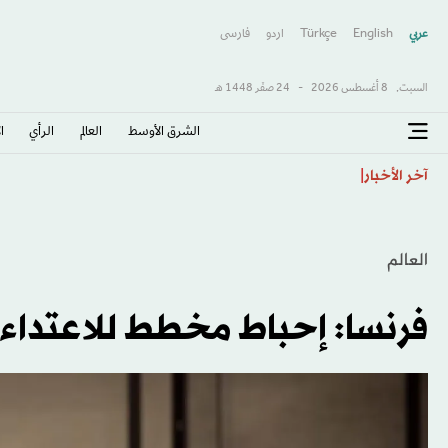
عربي
English
Türkçe
اردو
فارسى
السبت,
8 أغسطس 2026
-
24 صفَر 1448 هـ
الشرق الأوسط​
العالم
الرأي
ا
وفاة لاعب غريزليز براندون كلارك ناجمة عن «تأثيرات الهي
آخر الأخبار
العالم
فرنسا: إحباط مخطط للاعتداء